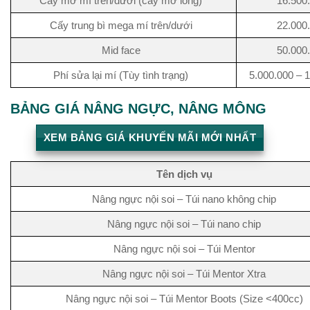
Cấy mỡ mí trên/dưới (cấy mỡ lỏng)
16.500
Cấy trung bì mega mí trên/dưới
22.000
Mid face
50.000
Phí sửa lại mí (Tùy tình trạng)
5.000.000 – 
BẢNG GIÁ NÂNG NGỰC, NÂNG MÔNG
XEM BẢNG GIÁ KHUYẾN MÃI MỚI NHẤT
Tên dịch vụ
Nâng ngực nội soi – Túi nano không chip
Nâng ngực nội soi – Túi nano chip
Nâng ngực nội soi – Túi Mentor
Nâng ngực nội soi – Túi Mentor Xtra
Nâng ngực nội soi – Túi Mentor Boots (Size <400cc)