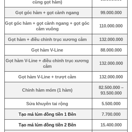
cùng gọt hàm)
Gọt góc hàm + gọt cành ngang
99.000.000
Gọt góc hàm + gọt cành ngang + gọt góc
110.000.000
cằm vuông
Gọt hàm + điều chỉnh trục xương cằm
132.000.000
Gọt hàm V-Line
88.000.000
Gọt hàm V-Line + điều chỉnh trục xương
132.000.000
cằm
Gọt hàm V-Line + trượt cằm
132.000.000
82.500.000 –
Chỉnh hàm móm (1 hàm)
93.500.000
Sửa khuyên tai rộng
5.500.000
Tạo má lúm đồng tiền 1 Bên
7.700.000
Tạo má lúm đồng tiền 2 Bên
15.400.000