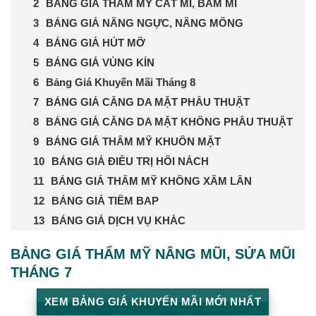
BẢNG GIÁ THẨM MỸ CẮT MÍ, BẤM MÍ
BẢNG GIÁ NÂNG NGỰC, NÂNG MÔNG
BẢNG GIÁ HÚT MỠ
BẢNG GIÁ VÙNG KÍN
Bảng Giá Khuyến Mãi Tháng 8
BẢNG GIÁ CĂNG DA MẶT PHẪU THUẬT
BẢNG GIÁ CĂNG DA MẶT KHÔNG PHẪU THUẬT
BẢNG GIÁ THẨM MỸ KHUÔN MẶT
BẢNG GIÁ ĐIỀU TRỊ HÔI NÁCH
BẢNG GIÁ THẨM MỸ KHÔNG XÂM LẤN
BẢNG GIÁ TIÊM BAP
BẢNG GIÁ DỊCH VỤ KHÁC
BẢNG GIÁ THẨM MỸ NÂNG MŨI, SỬA MŨI
THÁNG 7
XEM BẢNG GIÁ KHUYẾN MÃI MỚI NHẤT