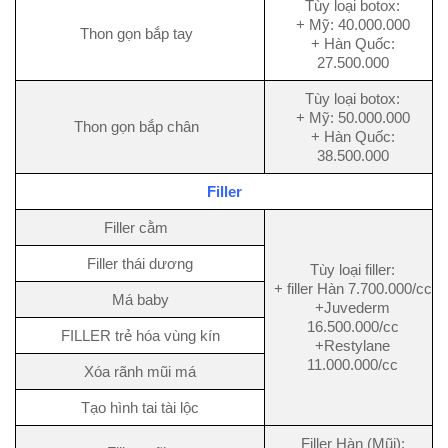
Tùy loại botox:
+ Mỹ: 40.000.000
Thon gọn bắp tay
+ Hàn Quốc:
27.500.000
Tùy loại botox:
+ Mỹ: 50.000.000
Thon gọn bắp chân
+ Hàn Quốc:
38.500.000
Filler
Filler cằm
Filler thái dương
Tùy loại filler:
+ filler Hàn 7.700.000/cc
Má baby
+Juvederm
16.500.000/cc
FILLER trẻ hóa vùng kín
+Restylane
11.000.000/cc
Xóa rãnh mũi má
Tạo hình tai tài lộc
Filler Hàn (Mũi):