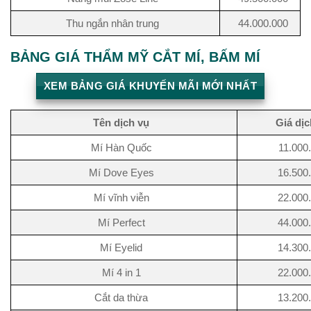
Thu ngắn nhân trung
44.000.000
BẢNG GIÁ THẨM MỸ CẮT MÍ, BẤM MÍ
XEM BẢNG GIÁ KHUYẾN MÃI MỚI NHẤT
Tên dịch vụ
Giá dịc
Mí Hàn Quốc
11.000
Mí Dove Eyes
16.500
Mí vĩnh viễn
22.000
Mí Perfect
44.000
Mí Eyelid
14.300
Mí 4 in 1
22.000
Cắt da thừa
13.200