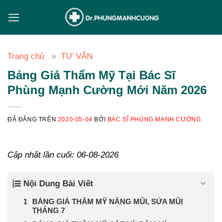
Chuyển
đến
nội
dung
Trang chủ
TƯ VẤN
Bảng Giá Thẩm Mỹ Tại Bác Sĩ
Phùng Mạnh Cường Mới Năm 2026
ĐÃ ĐĂNG TRÊN
2020-05-04
BỞI
BÁC SĨ PHÙNG MẠNH CƯỜNG
Cập nhật lần cuối: 06-08-2026
Nội Dung Bài Viết
BẢNG GIÁ THẨM MỸ NÂNG MŨI, SỬA MŨI
THÁNG 7