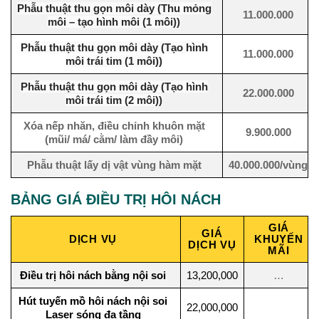
Phẫu thuật thu gọn môi dày (Thu mỏng
11.000.000
môi – tạo hình môi (1 môi))
Phẫu thuật thu gọn môi dày (Tạo hình
11.000.000
môi trái tim (1 môi))
Phẫu thuật thu gọn môi dày (Tạo hình
22.000.000
môi trái tim (2 môi))
Xóa nếp nhăn, điều chỉnh khuôn mặt
9.900.000
(mũi/ má/ cằm/ làm đầy môi)
Phẫu thuật lấy dị vật vùng hàm mặt
40.000.000/vùng
BẢNG GIÁ ĐIỀU TRỊ HÔI NÁCH
GIÁ
GIÁ
DỊCH VỤ
KHUYẾN
DỊCH VỤ
MÃI
Điều trị hôi nách bằng nội soi
13,200,000
…
Hút tuyến mồ hôi nách nội soi
22,000,000
Laser sóng đa tầng