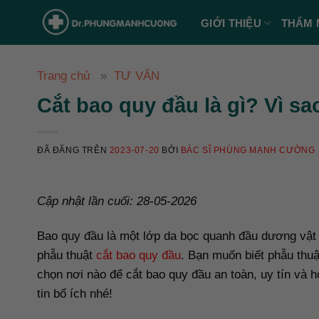
Chuyển
GIỚI THIỆU
THẨM 
đến
nội
dung
Trang chủ
TƯ VẤN
Cắt bao quy đầu là gì? Vì sa
ĐÃ ĐĂNG TRÊN
2023-07-20
BỞI
BÁC SĨ PHÙNG MẠNH CƯỜNG
Cập nhật lần cuối: 28-05-2026
Bao quy đầu là một lớp da bọc quanh đầu dương vật 
phẫu thuật
cắt bao quy đầu
. Bạn muốn biết phẫu thuậ
chọn nơi nào để cắt bao quy đầu an toàn, uy tín và h
tin bổ ích nhé!