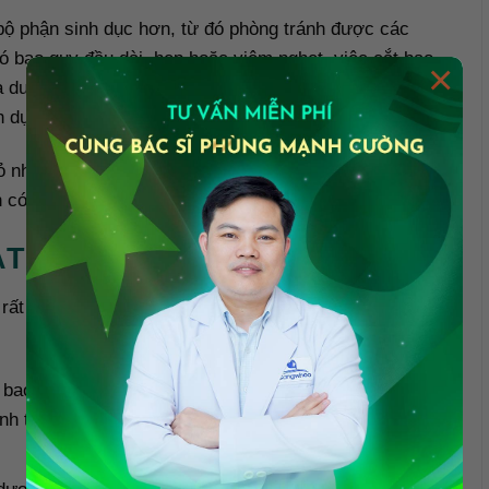
 bộ phận sinh dục hơn, từ đó phòng tránh được các
ó bao quy đầu dài, hẹp hoặc viêm nghẹt, việc cắt bao
×
 dương vật, giảm đau trong quá trình quan hệ tình
h dục.
 nhưng lại rất quan trọng vì quy đầu của nam giới có
n có thể hiểu hơn tại sao nam giới nên cắt bao quy đầu.
ẮT BAO QUY ĐẦU
 rất quan trọng. Nam giới nên cắt bao quy đầu ngay khi
à bao quy đầu vẫn chưa tuột xuống, cần phải dùng tay
nh trạng này khiến nam giới không thể quan hệ tình