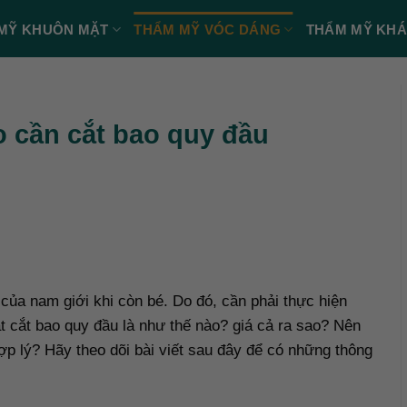
MỸ KHUÔN MẶT
THẨM MỸ VÓC DÁNG
THẨM MỸ KH
o cần cắt bao quy đầu
của nam giới khi còn bé. Do đó, cần phải thực hiện
t cắt bao quy đầu là như thế nào? giá cả ra sao? Nên
ợp lý? Hãy theo dõi bài viết sau đây để có những thông