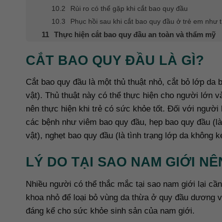
Rủi ro có thể gặp khi cắt bao quy đầu
Phục hồi sau khi cắt bao quy đầu ở trẻ em như 
Thực hiện cắt bao quy đầu an toàn và thẩm mỹ
CẮT BAO QUY ĐẦU LÀ GÌ?
Cắt bao quy đầu là một thủ thuật nhỏ, cắt bỏ lớp d
vật). Thủ thuật này có thể thực hiện cho người lớn và
nên thực hiện khi trẻ có sức khỏe tốt. Đối với người l
các bệnh như viêm bao quy đầu, hẹp bao quy đầu (là
vật), nghẹt bao quy đầu (là tình trạng lớp da không 
LÝ DO TẠI SAO NAM GIỚI N
Nhiều người có thể thắc mắc tại sao nam giới lại cần
khoa nhỏ để loại bỏ vùng da thừa ở quy đầu dương vậ
đáng kể cho sức khỏe sinh sản của nam giới.