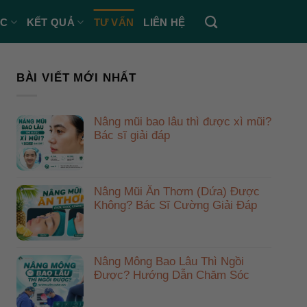
ÁC
KẾT QUẢ
TƯ VẤN
LIÊN HỆ
BÀI VIẾT MỚI NHẤT
Nâng mũi bao lâu thì được xì mũi?
Bác sĩ giải đáp
Nâng Mũi Ăn Thơm (Dứa) Được
Không? Bác Sĩ Cường Giải Đáp
Nâng Mông Bao Lâu Thì Ngồi
Được? Hướng Dẫn Chăm Sóc