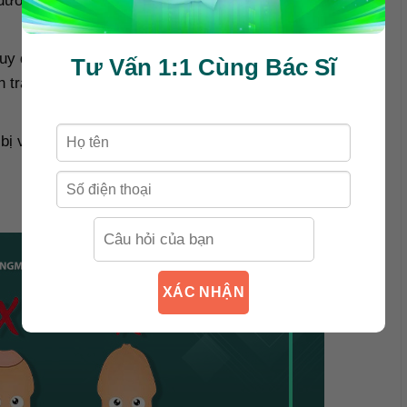
ương vật không thể lộ ra ngoài hoặc chỉ lộ ra một
quy đầu xuống dẫn đến nghẹt bao quy đầu, gây cản trở
Tư Vấn 1:1 Cùng Bác Sĩ
h trạng này rất nguy hiểm và cần phải cắt bao quy đầu
bị viêm bao quy đầu tái phát nhiều lần, lời khuyên là
XÁC NHẬN