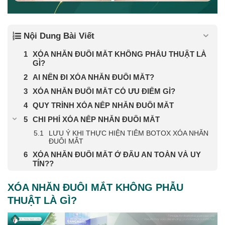
Nội Dung Bài Viết
XÓA NHĂN ĐUÔI MẮT KHÔNG PHẪU THUẬT LÀ
GÌ?
AI NÊN ĐI XÓA NHĂN ĐUÔI MẮT?
XÓA NHĂN ĐUÔI MẮT CÓ ƯU ĐIỂM GÌ?
QUY TRÌNH XÓA NẾP NHĂN ĐUÔI MẮT
CHI PHÍ XÓA NẾP NHĂN ĐUÔI MẮT
LƯU Ý KHI THỰC HIỆN TIÊM BOTOX XÓA NHĂN
ĐUÔI MẮT
XÓA NHĂN ĐUÔI MẮT Ở ĐÂU AN TOÀN VÀ UY
TÍN??
XÓA NHĂN ĐUÔI MẮT KHÔNG PHẪU
THUẬT LÀ GÌ?