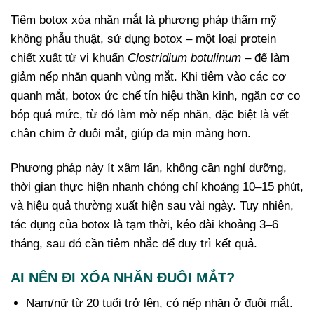
Tiêm botox xóa nhăn mắt là phương pháp thẩm mỹ
không phẫu thuật, sử dụng botox – một loại protein
chiết xuất từ vi khuẩn
Clostridium botulinum
– để làm
giảm nếp nhăn quanh vùng mắt. Khi tiêm vào các cơ
quanh mắt, botox ức chế tín hiệu thần kinh, ngăn cơ co
bóp quá mức, từ đó làm mờ nếp nhăn, đặc biệt là vết
chân chim ở đuôi mắt, giúp da mịn màng hơn.
Phương pháp này ít xâm lấn, không cần nghỉ dưỡng,
thời gian thực hiện nhanh chóng chỉ khoảng 10–15 phút,
và hiệu quả thường xuất hiện sau vài ngày. Tuy nhiên,
tác dụng của botox là tạm thời, kéo dài khoảng 3–6
tháng, sau đó cần tiêm nhắc để duy trì kết quả.
AI NÊN ĐI XÓA NHĂN ĐUÔI MẮT?
Nam/nữ từ 20 tuổi trở lên, có nếp nhăn ở đuôi mắt.