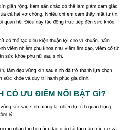
ín giãn rộng, kém săn chắc có thể làm giảm cảm giác
của cả hai vợ chồng. Nhiều chị em cảm thấy mất tự tin,
i quan hệ. Điều này tác động trực tiếp đến sức khỏe
t có thể tạo điều kiện thuận lợi cho vi khuẩn, nấm
nh viêm nhiễm phụ khoa như viêm âm đạo, viêm cổ tử
ến sức khỏe phụ nữ sau sinh.
ín, làm đẹp vùng kín sau sinh đã trở thành lựa chọn
iện sức khỏe và duy trì hạnh phúc gia đình.
H CÓ ƯU ĐIỂM NỔI BẬT GÌ?
g kín sau sinh mang lại nhiều lợi ích quan trọng,
âm lý:
ơng pháp thu hẹp âm đạo giúp tái tạo cấu trúc cơ và