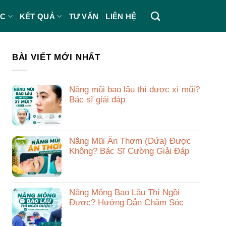
ÁC
KẾT QUẢ
TƯ VẤN
LIÊN HỆ
BÀI VIẾT MỚI NHẤT
Nâng mũi bao lâu thì được xì mũi?
Bác sĩ giải đáp
Nâng Mũi Ăn Thơm (Dứa) Được
Không? Bác Sĩ Cường Giải Đáp
Nâng Mông Bao Lâu Thì Ngồi
Được? Hướng Dẫn Chăm Sóc