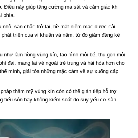
ạo. Điều này giúp tăng cường ma sát và cảm giác khi
i phía.
 nhỏ, săn chắc trở lại, bề mặt niêm mạc được cải
ự phát triển của vi khuẩn và nấm, từ đó giảm đáng kể
 như làm hồng vùng kín, tạo hình môi bé, thu gọn môi
hì đại, mang lại vẻ ngoài trẻ trung và hài hòa hơn cho
ơ thể mình, giải tỏa những mặc cảm về sự xuống cấp
háp thẩm mỹ vùng kín còn có thể gián tiếp hỗ trợ
ng tiểu són hay không kiểm soát do suy yếu cơ sàn