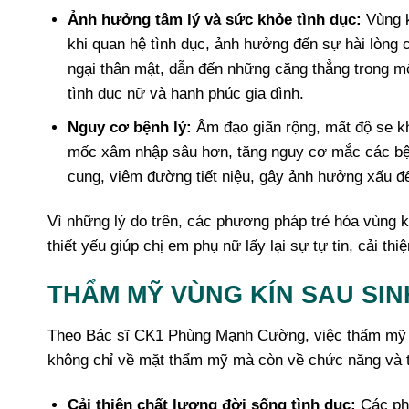
Ảnh hưởng tâm lý và sức khỏe tình dục:
Vùng k
khi quan hệ tình dục, ảnh hưởng đến sự hài lòng 
ngại thân mật, dẫn đến những căng thẳng trong mố
tình dục nữ và hạnh phúc gia đình.
Nguy cơ bệnh lý:
Âm đạo giãn rộng, mất độ se khí
mốc xâm nhập sâu hơn, tăng nguy cơ mắc các bệ
cung, viêm đường tiết niệu, gây ảnh hưởng xấu đ
Vì những lý do trên, các phương pháp trẻ hóa vùng k
thiết yếu giúp chị em phụ nữ lấy lại sự tự tin, cải th
THẨM MỸ VÙNG KÍN SAU SIN
Theo Bác sĩ CK1 Phùng Mạnh Cường, việc thẩm mỹ vùn
không chỉ về mặt thẩm mỹ mà còn về chức năng và t
Cải thiện chất lượng đời sống tình dục:
Các phư