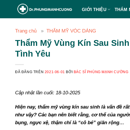
Chuyển
GIỚI THIỆU
THẨM 
đến
nội
dung
Trang chủ
THẨM MỸ VÓC DÁNG
Thẩm Mỹ Vùng Kín Sau Sinh 
Tình Yêu
ĐÃ ĐĂNG TRÊN
2021-06-01
BỞI
BÁC SĨ PHÙNG MẠNH CƯỜNG
Cập nhật lần cuối: 18-10-2025
Hiện nay, thẩm mỹ vùng kín sau sinh là vấn đề rất
như vậy? Các bạn nên biết rằng, cơ thể của ngườ
bụng, ngực xệ, thậm chí là “cô bé” giãn rộng…