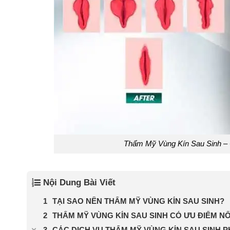
Thẩm Mỹ Vùng Kín Sau Sinh – 
Nội Dung Bài Viết
TẠI SAO NÊN THẨM MỸ VÙNG KÍN SAU SINH?
THẨM MỸ VÙNG KÍN SAU SINH CÓ ƯU ĐIỂM NỔ
CÁC DỊCH VỤ THẨM MỸ VÙNG KÍN SAU SINH P