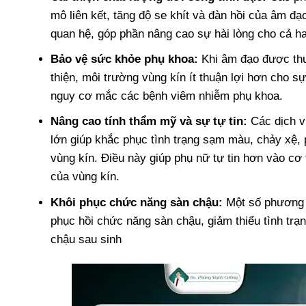
mô liên kết, tăng độ se khít và đàn hồi của âm đ
quan hệ, góp phần nâng cao sự hài lòng cho cả ha
Bảo vệ sức khỏe phụ khoa:
Khi âm đạo được thu
thiện, môi trường vùng kín ít thuận lợi hơn cho s
nguy cơ mắc các bệnh viêm nhiễm phụ khoa.
Nâng cao tính thẩm mỹ và sự tự tin:
Các dịch vụ
lớn giúp khắc phục tình trạng sạm màu, chảy xệ, p
vùng kín. Điều này giúp phụ nữ tự tin hơn vào c
của vùng kín.
Khôi phục chức năng sàn chậu:
Một số phương p
phục hồi chức năng sàn chậu, giảm thiểu tình trạ
chậu sau sinh