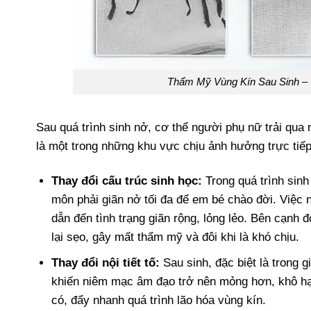
Thẩm Mỹ Vùng Kín Sau Sinh – 
Sau quá trình sinh nở, cơ thể người phụ nữ trải qua
là một trong những khu vực chịu ảnh hưởng trực tiếp 
Thay đổi cấu trúc sinh học:
Trong quá trình sinh
môn phải giãn nở tối đa để em bé chào đời. Việc 
dẫn đến tình trạng giãn rộng, lỏng lẻo. Bên cạnh 
lại sẹo, gây mất thẩm mỹ và đôi khi là khó chịu.
Thay đổi nội tiết tố:
Sau sinh, đặc biệt là trong 
khiến niêm mạc âm đạo trở nên mỏng hơn, khô hạn
có, đẩy nhanh quá trình lão hóa vùng kín.