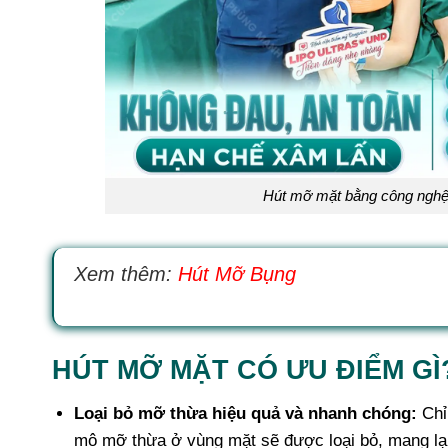
Hút mỡ mặt bằng công nghệ
Xem thêm:
Hút Mỡ Bụng
HÚT MỠ MẶT CÓ ƯU ĐIỂM GÌ
Loại bỏ mỡ thừa hiệu quả và nhanh chóng:
Chỉ 
mô mỡ thừa ở vùng mặt sẽ được loại bỏ, mang lại h