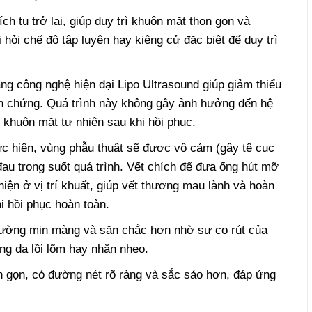
h tụ trở lại, giúp duy trì khuôn mặt thon gọn và
hỏi chế độ tập luyện hay kiêng cử đặc biệt để duy trì
g công nghệ hiện đại Lipo Ultrasound giúp giảm thiểu
ến chứng. Quá trình này không gây ảnh hưởng đến hệ
 khuôn mặt tự nhiên sau khi hồi phục.
c hiện, vùng phẫu thuật sẽ được vô cảm (gây tê cục
au trong suốt quá trình. Vết chích để đưa ống hút mỡ
ện ở vị trí khuất, giúp vết thương mau lành và hoàn
i hồi phục hoàn toàn.
ường mịn màng và săn chắc hơn nhờ sự co rút của
ng da lồi lõm hay nhăn nheo.
 gọn, có đường nét rõ ràng và sắc sảo hơn, đáp ứng