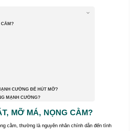
G CẰM?
 MẠNH CƯỜNG ĐỂ HÚT MỠ?
ÙNG MẠNH CƯỜNG?
ẶT, MỠ MÁ, NỌNG CẰM?
ọng cằm, thường là nguyên nhân chính dẫn đến tình