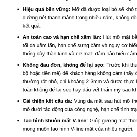
Hiệu quả bền vững:
Mỡ đã được loại bỏ sẽ khó tíc
đường nét thanh mảnh trong nhiều năm, không đòi 
kết quả.
An toàn cao và hạn chế xâm lấn:
Hút mỡ mặt bằn
tối đa xâm lấn, hạn chế sưng bầm và nguy cơ bi
thống dây thần kinh và cơ mặt, đảm bảo biểu cảm
Không đau đớn, không để lại sẹo:
Trước khi thự
bộ hoặc tiền mê) để khách hàng không cảm thấy đ
thường rất nhỏ, chỉ khoảng 2-3mm và được thực hi
toàn không để lại sẹo hay dấu vết thẩm mỹ sau kh
Cải thiện kết cấu da:
Vùng da mặt sau hút mỡ th
mô dưới tác động của công nghệ, hạn chế tình trạ
Tạo hình khuôn mặt V-line:
Giúp gương mặt thon
mong muốn tạo hình V-line mặt của nhiều người.