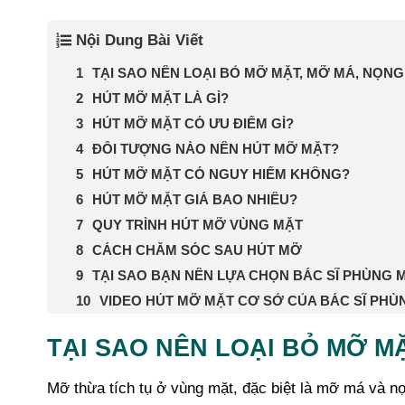
Nội Dung Bài Viết
TẠI SAO NÊN LOẠI BỎ MỠ MẶT, MỠ MÁ, NỌN
HÚT MỠ MẶT LÀ GÌ?
HÚT MỠ MẶT CÓ ƯU ĐIỂM GÌ?
ĐỐI TƯỢNG NÀO NÊN HÚT MỠ MẶT?
HÚT MỠ MẶT CÓ NGUY HIỂM KHÔNG?
HÚT MỠ MẶT GIÁ BAO NHIÊU?
QUY TRÌNH HÚT MỠ VÙNG MẶT
CÁCH CHĂM SÓC SAU HÚT MỠ
TẠI SAO BẠN NÊN LỰA CHỌN BÁC SĨ PHÙNG
VIDEO HÚT MỠ MẶT CƠ SỞ CỦA BÁC SĨ PH
TẠI SAO NÊN LOẠI BỎ MỠ M
Mỡ thừa tích tụ ở vùng mặt, đặc biệt là mỡ má và n