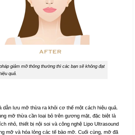
n pháp giảm mỡ thông thường thì các bạn sẽ không đạt
hiệu quả
.
à dẫn lưu mỡ thừa ra khỏi cơ thể một cách hiệu quả.
ng mỡ thừa cần loại bỏ trên gương mặt, đặc biệt là
h nhỏ, thiết bị nội soi và công nghệ Lipo Ultrasound
ợng mỡ và hóa lỏng các tế bào mỡ. Cuối cùng, mỡ đã