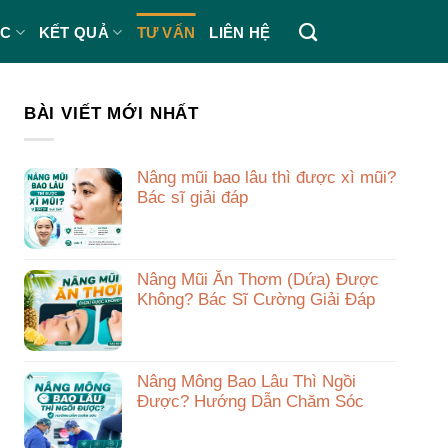
ÁC
KẾT QUẢ
TƯ VẤN
LIÊN HỆ
BÀI VIẾT MỚI NHẤT
Nâng mũi bao lâu thì được xì mũi?
Bác sĩ giải đáp
Nâng Mũi Ăn Thơm (Dứa) Được
Không? Bác Sĩ Cường Giải Đáp
Nâng Mông Bao Lâu Thì Ngồi
Được? Hướng Dẫn Chăm Sóc