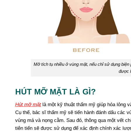
Mỡ tích tụ nhiều ở vùng mặt, nếu chỉ sử dụng biệ
được 
HÚT MỠ MẶT LÀ GÌ?
Hút mỡ mặt
l
à một kỹ thuật thẩm mỹ giúp hóa lỏng v
Cụ thể, bác sĩ thẩm mỹ sẽ tiến hành đánh dấu các vù
vùng má và nọng cằm. Sau đó, thông qua một vết chíc
tiên tiến sẽ được sử dụng để xác định chính xác lư