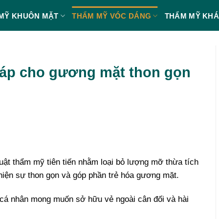
MỸ KHUÔN MẶT
THẨM MỸ VÓC DÁNG
THẨM MỸ KH
háp cho gương mặt thon gọn
ật thẩm mỹ tiên tiến nhằm loại bỏ lượng mỡ thừa tích
 thiện sự thon gọn và góp phần trẻ hóa gương mặt.
cá nhân mong muốn sở hữu vẻ ngoài cân đối và hài