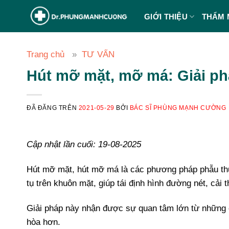
Chuyển
GIỚI THIỆU
THẨM 
đến
nội
dung
Trang chủ
TƯ VẤN
Hút mỡ mặt, mỡ má: Giải p
ĐÃ ĐĂNG TRÊN
2021-05-29
BỞI
BÁC SĨ PHÙNG MẠNH CƯỜNG
Cập nhật lần cuối: 19-08-2025
Hút mỡ mặt, hút mỡ má là các phương pháp phẫu thu
tụ trên khuôn mặt, giúp tái định hình đường nét, cải
Giải pháp này nhận được sự quan tâm lớn từ những 
hòa hơn.