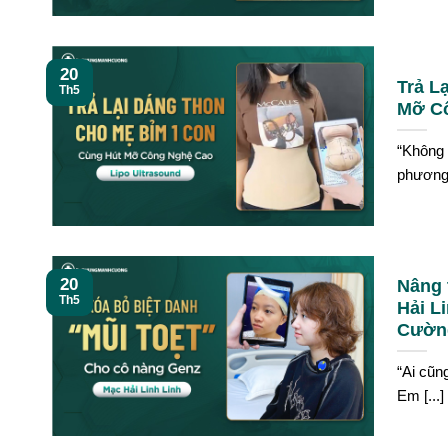
20
Trả L
Th5
Mỡ Cô
“Không 
phương [
20
Nâng 
Th5
Hải L
Cườn
“Ai cũn
Em [...]