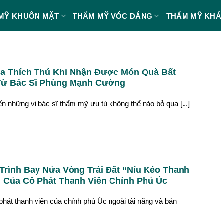
MỸ KHUÔN MẶT
THẨM MỸ VÓC DÁNG
THẨM MỸ KH
a Thích Thú Khi Nhận Được Món Quà Bất
Từ Bác Sĩ Phùng Mạnh Cường
n những vị bác sĩ thẩm mỹ ưu tú không thể nào bỏ qua [...]
Trình Bay Nửa Vòng Trái Đất “Níu Kéo Thanh
 Của Cô Phát Thanh Viên Chính Phủ Úc
phát thanh viên của chính phủ Úc ngoài tài năng và bản
]