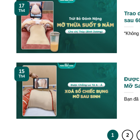
17
Th4
Trao 
sau 6
“Không n
15
Th4
Được 
Mỡ S
Bạn đã 
1
2