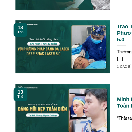
Trao 
13
Phươn
Th6
5.0
Trường 
[...]
1 CÁC B
13
Th6
Minh 
Toàn 
“Thật t