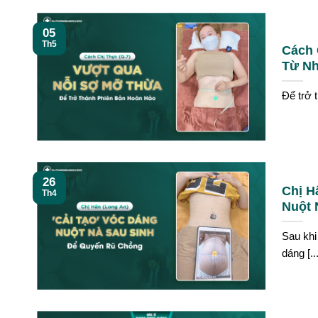
05
Th5
Cách 
Từ Nh
Để trở 
26
Chị H
Th4
Nuột 
Sau khi
dáng [...