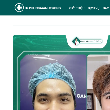
GIỚI THIỆU
DỊCH VỤ
BÁC 