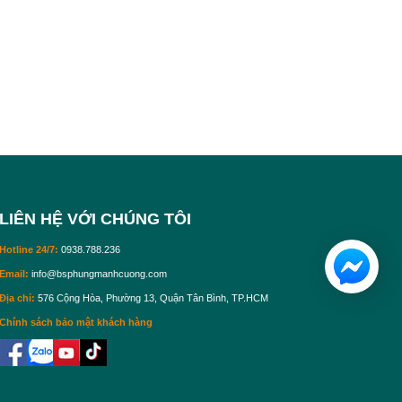
LIÊN HỆ VỚI CHÚNG TÔI
Hotline 24/7:
0938.788.236
Email:
info@bsphungmanhcuong.com
Địa chỉ:
576 Cộng Hòa, Phường 13, Quận Tân Bình, TP.HCM
Chính sách bảo mật khách hàng