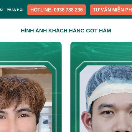
HOTLINE: 0938 788 236
TƯ VẤN MIỄN PH
SĨ
PHẢN HỒI
HÌNH ẢNH KHÁCH HÀNG GỌT HÀM