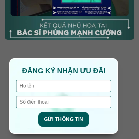
ĐĂNG KÝ NHẬN ƯU ĐÃI
GỬI THÔNG TIN