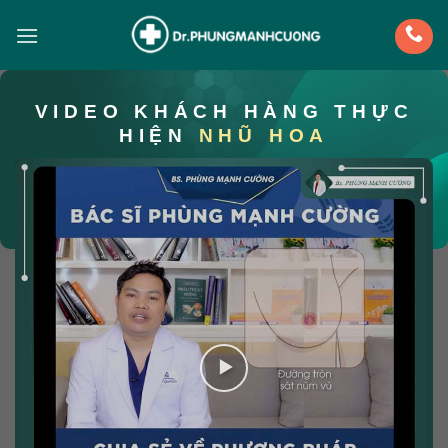
VIDEO KHÁCH HÀNG THỰC
HIỆN
NHŨ HOA