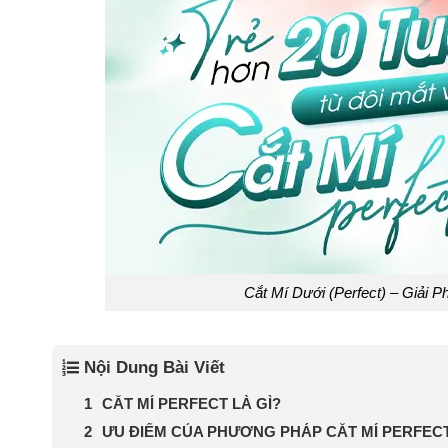
Cắt Mí Dưới (Perfect) – Giải 
Nội Dung Bài Viết
CẮT MÍ PERFECT LÀ GÌ?
ƯU ĐIỂM CỦA PHƯƠNG PHÁP CẮT MÍ PERFEC