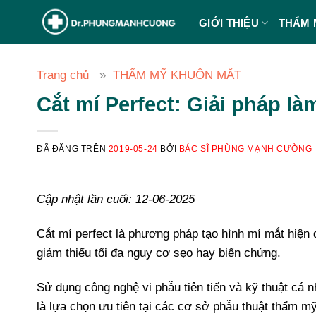
Chuyển
GIỚI THIỆU
THẨM 
đến
nội
dung
Trang chủ
THẨM MỸ KHUÔN MẶT
Cắt mí Perfect: Giải pháp là
ĐÃ ĐĂNG TRÊN
2019-05-24
BỞI
BÁC SĨ PHÙNG MẠNH CƯỜNG
Cập nhật lần cuối: 12-06-2025
Cắt mí perfect là phương pháp tạo hình mí mắt hiện đ
giảm thiểu tối đa nguy cơ sẹo hay biến chứng.
Sử dụng công nghệ vi phẫu tiên tiến và kỹ thuật cá
là lựa chọn ưu tiên tại các cơ sở phẫu thuật thẩm 