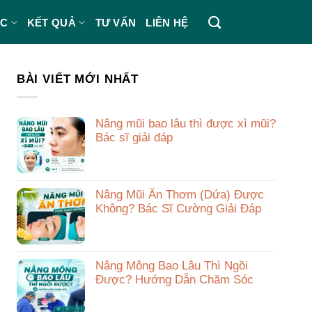
ÁC
KẾT QUẢ
TƯ VẤN
LIÊN HỆ
BÀI VIẾT MỚI NHẤT
Nâng mũi bao lâu thì được xì mũi?
Bác sĩ giải đáp
Nâng Mũi Ăn Thơm (Dứa) Được
Không? Bác Sĩ Cường Giải Đáp
Nâng Mông Bao Lâu Thì Ngồi
Được? Hướng Dẫn Chăm Sóc