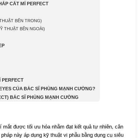
ÁP CẮT MÍ PERFECT
 THUẬT BÊN TRONG)
Ỹ THUẬT BÊN NGOÀI)
EP
Í PERFECT
T EYES CỦA BÁC SĨ PHÙNG MẠNH CƯỜNG?
ECT) BÁC SĨ PHÙNG MẠNH CƯỜNG
í mắt được tối ưu hóa nhằm đạt kết quả tự nhiên, cân
 pháp này áp dụng kỹ thuật vi phẫu bằng dụng cụ siêu