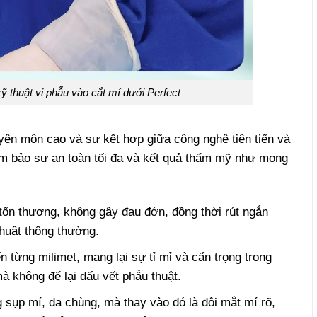
 thuật vi phẫu vào cắt mí dưới Perfect
n môn cao và sự kết hợp giữa công nghệ tiên tiến và
ảm bảo sự an toàn tối đa và kết quả thẩm mỹ như mong
u tổn thương, không gây đau đớn, đồng thời rút ngắn
huật thông thường.
 từng milimet, mang lại sự tỉ mỉ và cẩn trọng trong
mà không để lại dấu vết phẫu thuật.
g sụp mí, da chùng, mà thay vào đó là đôi mắt mí rõ,