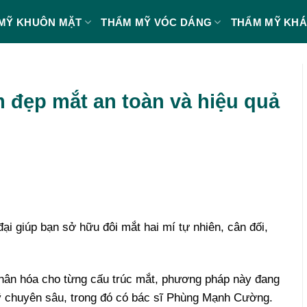
MỸ KHUÔN MẶT
THẨM MỸ VÓC DÁNG
THẨM MỸ KH
m đẹp mắt an toàn và hiệu quả
ại giúp bạn sở hữu đôi mắt hai mí tự nhiên, cân đối,
 nhân hóa cho từng cấu trúc mắt, phương pháp này đang
mỹ chuyên sâu, trong đó có bác sĩ Phùng Mạnh Cường.