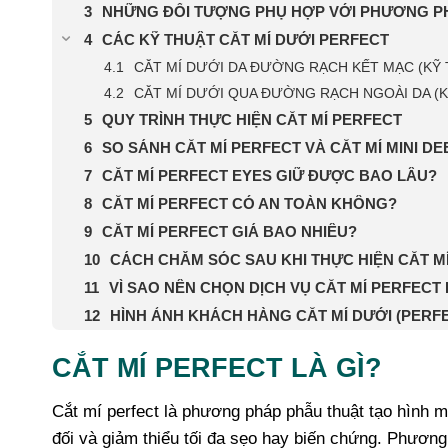
NHỮNG ĐỐI TƯỢNG PHỤ HỢP VỚI PHƯƠNG PH
CÁC KỸ THUẬT CẮT MÍ DƯỚI PERFECT
CẮT MÍ DƯỚI DA ĐƯỜNG RẠCH KẾT MẠC (KỸ
CẮT MÍ DƯỚI QUA ĐƯỜNG RẠCH NGOÀI DA (K
QUY TRÌNH THỰC HIỆN CẮT MÍ PERFECT
SO SÁNH CẮT MÍ PERFECT VÀ CẮT MÍ MINI DE
CẮT MÍ PERFECT EYES GIỮ ĐƯỢC BAO LÂU?
CẮT MÍ PERFECT CÓ AN TOÀN KHÔNG?
CẮT MÍ PERFECT GIÁ BAO NHIÊU?
CÁCH CHĂM SÓC SAU KHI THỰC HIỆN CẮT M
VÌ SAO NÊN CHỌN DỊCH VỤ CẮT MÍ PERFEC
HÌNH ẢNH KHÁCH HÀNG CẮT MÍ DƯỚI (PERF
CẮT MÍ PERFECT LÀ GÌ?
Cắt mí perfect là phương pháp phẫu thuật tạo hình m
đối và giảm thiểu tối đa sẹo hay biến chứng. Phương