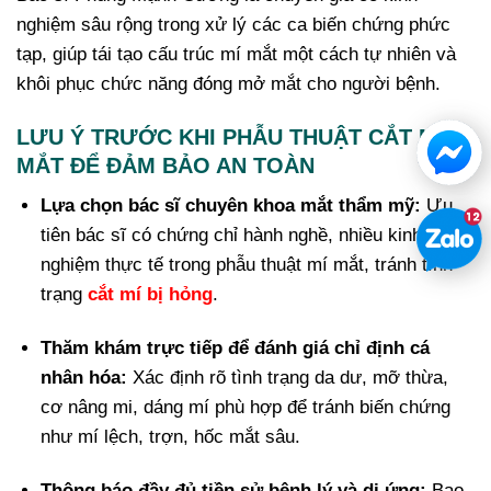
nghiệm sâu rộng trong xử lý các ca biến chứng phức
tạp, giúp tái tạo cấu trúc mí mắt một cách tự nhiên và
khôi phục chức năng đóng mở mắt cho người bệnh.
LƯU Ý TRƯỚC KHI PHẪU THUẬT CẮT MÍ
MẮT ĐỂ ĐẢM BẢO AN TOÀN
Lựa chọn bác sĩ chuyên khoa mắt thẩm mỹ:
Ưu
tiên bác sĩ có chứng chỉ hành nghề, nhiều kinh
nghiệm thực tế trong phẫu thuật mí mắt, tránh tính
trạng
cắt mí bị hỏng
.
Thăm khám trực tiếp để đánh giá chỉ định cá
nhân hóa:
Xác định rõ tình trạng da dư, mỡ thừa,
cơ nâng mi, dáng mí phù hợp để tránh biến chứng
như mí lệch, trợn, hốc mắt sâu.
Thông báo đầy đủ tiền sử bệnh lý và dị ứng:
Bao