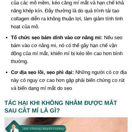
của các mô mềm, kéo căng mí mắt và hạn chế khả
năng khép kín. Đây thường là do quá trình tái tạo
collagen diễn ra không thuận lợi, làm giảm tính linh
hoạt của mô.
Tổ chức sẹo bám dính vào cơ nâng mi:
Nếu sẹo
bám vào cơ nâng mi, nó có thể gây hạn chế vận
động của mí mắt, khiến mí bị kéo lên cao hơn bình
thường.
Cơ địa sẹo lồi, sẹo phì đại:
Những người có cơ địa
này có nguy cơ cao hơn gặp phải biến chứng co rút
và biến dạng mí mắt do sẹo
TÁC HẠI KHI KHÔNG NHẮM ĐƯỢC MẮT
SAU CẮT MÍ LÀ GÌ?