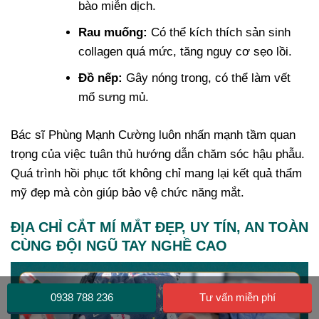
bào miễn dịch.
Rau muống:
Có thể kích thích sản sinh
collagen quá mức, tăng nguy cơ sẹo lồi.
Đồ nếp:
Gây nóng trong, có thể làm vết
mổ sưng mủ.
Bác sĩ Phùng Mạnh Cường luôn nhấn mạnh tầm quan
trọng của việc tuân thủ hướng dẫn chăm sóc hậu phẫu.
Quá trình hồi phục tốt không chỉ mang lại kết quả thẩm
mỹ đẹp mà còn giúp bảo vệ chức năng mắt.
ĐỊA CHỈ CẮT MÍ MẮT ĐẸP, UY TÍN, AN TOÀN
CÙNG ĐỘI NGŨ TAY NGHỀ CAO
0938 788 236
Tư vấn miễn phí