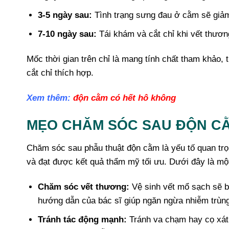
3-5 ngày sau:
Tình trạng sưng đau ở cằm sẽ giảm 
7-10 ngày sau:
Tái khám và cắt chỉ khi vết thươn
Mốc thời gian trên chỉ là mang tính chất tham khảo, 
cắt chỉ thích hợp.
Xem thêm:
độn cằm có hết hô không
MẸO CHĂM SÓC SAU ĐỘN CẰ
Chăm sóc sau phẫu thuật độn cằm là yếu tố quan trọ
và đạt được kết quả thẩm mỹ tối ưu. Dưới đây là m
Chăm sóc vết thương:
Vệ sinh vết mổ sạch sẽ b
hướng dẫn của bác sĩ giúp ngăn ngừa nhiễm trùn
Tránh tác động mạnh:
Tránh va chạm hay cọ xát