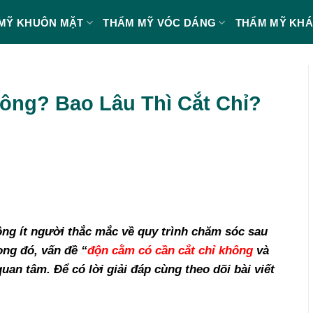
MỸ KHUÔN MẶT
THẨM MỸ VÓC DÁNG
THẨM MỸ KH
ông? Bao Lâu Thì Cắt Chỉ?
ông ít người thắc mắc về quy trình chăm sóc sau
ong đó, vấn đề “
độn cằm có cần cắt chỉ không
và
an tâm. Để có lời giải đáp cùng theo dõi bài viết