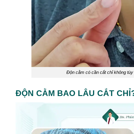
Độn cằm có cần cắt chỉ không tùy 
ĐỘN CẰM BAO LÂU CẮT CHỈ