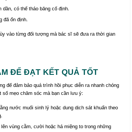
dần, có thể tháo băng cố định.
g đã ổn định.
tùy vào từng đối tượng mà bác sĩ sẽ đưa ra thời gian
M ĐỂ ĐẠT KẾT QUẢ TỐT
ng để đảm bảo quá trình hồi phục diễn ra nhanh chóng
ột số mẹo chăm sóc mà bạn cần lưu ý:
ằng nước muối sinh lý hoặc dung dịch sát khuẩn theo
g.
 lên vùng cằm, cười hoặc há miệng to trong những