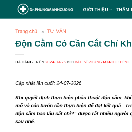
Chuyển
GIỚI THIỆU
THẨM 
đến
nội
dung
Trang chủ
TƯ VẤN
Độn Cằm Có Cần Cắt Chỉ Kh
ĐÃ ĐĂNG TRÊN
2024-09-25
BỞI
BÁC SĨ PHÙNG MẠNH CƯỜNG
Cập nhật lần cuối: 24-07-2026
Khi quyết định thực hiện phẫu thuật độn cằm, kh
mổ và các bước cần thực hiện để đạt kết quả . Tr
độn cằm bao lâu cắt chỉ?” được rất nhiều người qu
sau nhé.