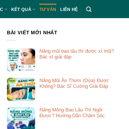
ÁC
KẾT QUẢ
TƯ VẤN
LIÊN HỆ
BÀI VIẾT MỚI NHẤT
Nâng mũi bao lâu thì được xì mũi?
Bác sĩ giải đáp
Nâng Mũi Ăn Thơm (Dứa) Được
Không? Bác Sĩ Cường Giải Đáp
Nâng Mông Bao Lâu Thì Ngồi
Được? Hướng Dẫn Chăm Sóc