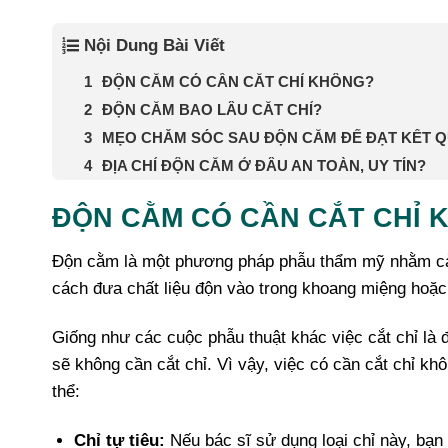
Nội Dung Bài Viết
ĐỘN CẰM CÓ CẦN CẮT CHỈ KHÔNG?
ĐỘN CẰM BAO LÂU CẮT CHỈ?
MẸO CHĂM SÓC SAU ĐỘN CẰM ĐỂ ĐẠT KẾT Q
ĐỊA CHỈ ĐỘN CẰM Ở ĐÂU AN TOÀN, UY TÍN?
ĐỘN CẰM CÓ CẦN CẮT CHỈ 
Độn cằm là một phương pháp phẫu thẩm mỹ nhằm cải
cách đưa chất liệu độn vào trong khoang miệng hoặc
Giống như các cuộc phẫu thuật khác việc cắt chỉ là đi
sẽ không cần cắt chỉ. Vì vậy, việc có cần cắt chỉ kh
thể:
Chỉ tự tiêu:
Nếu bác sĩ sử dụng loại chỉ này, bạn