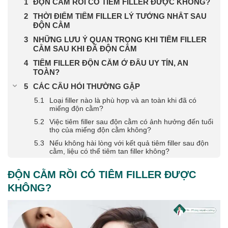
ĐỘN CẰM RỒI CÓ TIÊM FILLER ĐƯỢC KHÔNG?
THỜI ĐIỂM TIÊM FILLER LÝ TƯỞNG NHẤT SAU
ĐỘN CẰM
NHỮNG LƯU Ý QUAN TRỌNG KHI TIÊM FILLER
CẰM SAU KHI ĐÃ ĐỘN CẰM
TIÊM FILLER ĐỘN CẰM Ở ĐÂU UY TÍN, AN
TOÀN?
CÁC CÂU HỎI THƯỜNG GẶP
Loại filler nào là phù hợp và an toàn khi đã có
miếng độn cằm?
Việc tiêm filler sau độn cằm có ảnh hưởng đến tuổi
thọ của miếng độn cằm không?
Nếu không hài lòng với kết quả tiêm filler sau độn
cằm, liệu có thể tiêm tan filler không?
ĐỘN CẰM RỒI CÓ TIÊM FILLER ĐƯỢC
KHÔNG?