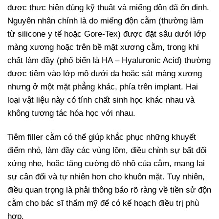
được thực hiện đúng kỹ thuật và miếng độn đã ổn định.
Nguyên nhân chính là do miếng độn cằm (thường làm
từ silicone y tế hoặc Gore-Tex) được đặt sâu dưới lớp
màng xương hoặc trên bề mặt xương cằm, trong khi
chất làm đầy (phổ biến là HA – Hyaluronic Acid) thường
được tiêm vào lớp mô dưới da hoặc sát màng xương
nhưng ở một mặt phẳng khác, phía trên implant. Hai
loại vật liệu này có tính chất sinh học khác nhau và
không tương tác hóa học với nhau.
Tiêm filler cằm có thể giúp khắc phục những khuyết
điểm nhỏ, làm đầy các vùng lõm, điều chỉnh sự bất đối
xứng nhẹ, hoặc tăng cường độ nhô của cằm, mang lại
sự cân đối và tự nhiên hơn cho khuôn mặt. Tuy nhiên,
điều quan trọng là phải thông báo rõ ràng về tiền sử độn
cằm cho bác sĩ thẩm mỹ để có kế hoạch điều trị phù
hợp.