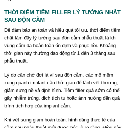
THỜI ĐIỂM TIÊM FILLER LÝ TƯỞNG NHẤT
SAU ĐỘN CẰM
Để đảm bảo an toàn và hiệu quả tối ưu, thời điểm tiêm
chất làm đầy lý tưởng sau độn cằm phẫu thuật là khi
vùng cằm đã hoàn toàn ổn định và phục hồi. Khoảng
thời gian này thường dao động từ 1 đến 3 tháng sau
phẫu thuật.
Lý do cần chờ đợi là vì s
au độn cằm, các mô mềm
xung quanh implant cần thời gian để lành vết thương,
giảm sưng nề và định hình. Tiêm filler quá sớm có thể
gây nhiễm trùng, dịch tích tụ hoặc ảnh hưởng đến quá
trình tích hợp của implant cằm.
Khi vết sưng giảm hoàn toàn, hình dáng thực tế của
cằm sau phẫu thuật mới được bộc lộ rõ ràng. Điều này