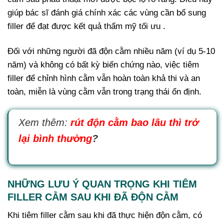
giúp bác sĩ đánh giá chính xác các vùng cần bổ sung
filler để đạt được kết quả thẩm mỹ tối ưu .
Đối với những người đã độn cằm nhiều năm (ví dụ 5-10
năm) và không có bất kỳ biến chứng nào, việc tiêm
filler để chỉnh hình cằm vẫn hoàn toàn khả thi và an
toàn, miễn là vùng cằm vẫn trong trạng thái ổn định.
Xem thêm:
rút độn cằm bao lâu thì trở
lại bình thường
?
NHỮNG LƯU Ý QUAN TRỌNG KHI TIÊM
FILLER CẰM SAU KHI ĐÃ ĐỘN CẰM
Khi tiêm filler cằm sau khi đã thực hiện độn cằm, có