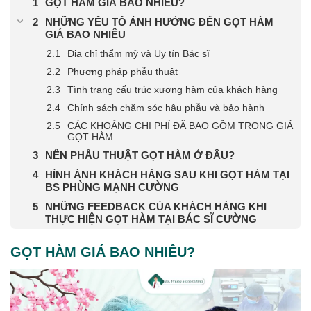
GỌT HÀM GIÁ BAO NHIÊU?
NHỮNG YẾU TỐ ẢNH HƯỞNG ĐẾN GỌT HÀM
GIÁ BAO NHIÊU
Địa chỉ thẩm mỹ và Uy tín Bác sĩ
Phương pháp phẫu thuật
Tình trạng cấu trúc xương hàm của khách hàng
Chính sách chăm sóc hậu phẫu và bảo hành
CÁC KHOẢNG CHI PHÍ ĐÃ BAO GỒM TRONG GIÁ
GỌT HÀM
NÊN PHẪU THUẬT GỌT HÀM Ở ĐÂU?
HÌNH ẢNH KHÁCH HÀNG SAU KHI GỌT HÀM TẠI
BS PHÙNG MẠNH CƯỜNG
NHỮNG FEEDBACK CỦA KHÁCH HÀNG KHI
THỰC HIỆN GỌT HÀM TẠI BÁC SĨ CƯỜNG
GỌT HÀM GIÁ BAO NHIÊU?