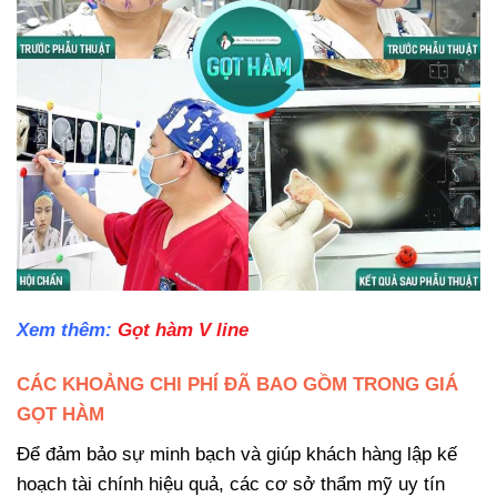
Xem thêm:
Gọt hàm V line
CÁC KHOẢNG CHI PHÍ ĐÃ BAO GỒM TRONG GIÁ
GỌT HÀM
Để đảm bảo sự minh bạch và giúp khách hàng lập kế
hoạch tài chính hiệu quả, các cơ sở thẩm mỹ uy tín