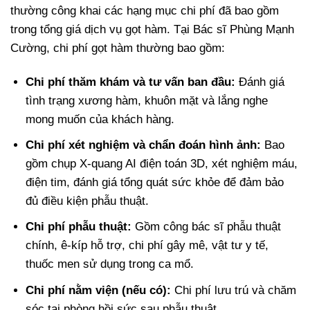
thường công khai các hạng mục chi phí đã bao gồm
trong tổng giá dịch vụ gọt hàm. Tại Bác sĩ Phùng Mạnh
Cường, chi phí gọt hàm thường bao gồm:
Chi phí thăm khám và tư vấn ban đầu:
Đánh giá
tình trạng xương hàm, khuôn mặt và lắng nghe
mong muốn của khách hàng.
Chi phí xét nghiệm và chẩn đoán hình ảnh:
Bao
gồm chụp X-quang AI điện toán 3D, xét nghiệm máu,
điện tim, đánh giá tổng quát sức khỏe để đảm bảo
đủ điều kiện phẫu thuật.
Chi phí phẫu thuật:
Gồm công bác sĩ phẫu thuật
chính, ê-kíp hỗ trợ, chi phí gây mê, vật tư y tế,
thuốc men sử dụng trong ca mổ.
Chi phí nằm viện (nếu có):
Chi phí lưu trú và chăm
sóc tại phòng hồi sức sau phẫu thuật.