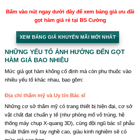
Bấm vào nút ngay dưới đây để xem bảng giá ưu đãi
gọt hàm giá rẻ tại BS Cường
XEM BẢNG GIÁ KHUYẾN MÃI MỚI NHẤT
NHỮNG YẾU TỐ ẢNH HƯỞNG ĐẾN GỌT
HÀM GIÁ BAO NHIÊU
Mức giá gọt hàm không cố định mà còn phụ thuộc vào
nhiều yếu tố khác nhau, bao gồm:
Địa chỉ thẩm mỹ và Uy tín Bác sĩ
Những cơ sở thẩm mỹ có trang thiết bị hiện đại, cơ sở
vật chất đạt chuẩn y tế (như phòng mổ vô trùng, hệ
thống máy chụp X-quang 3D), cùng đội ngũ bác sĩ phẫu
thuật thẩm mỹ tay nghề cao, giàu kinh nghiệm sẽ có