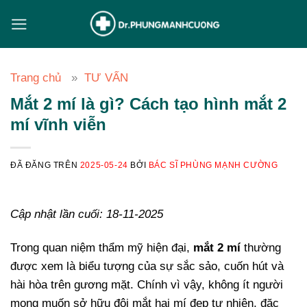
Chuyển
đến
nội
dung
Trang chủ
TƯ VẤN
Mắt 2 mí là gì? Cách tạo hình mắt 2
mí vĩnh viễn
ĐÃ ĐĂNG TRÊN
2025-05-24
BỞI
BÁC SĨ PHÙNG MẠNH CƯỜNG
Cập nhật lần cuối: 18-11-2025
Trong quan niệm thẩm mỹ hiện đại,
mắt 2 mí
thường
được xem là biểu tượng của sự sắc sảo, cuốn hút và
hài hòa trên gương mặt. Chính vì vậy, không ít người
mong muốn sở hữu đôi mắt hai mí đẹp tự nhiên, đặc