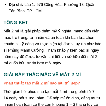
Địa chỉ:
Lầu 1, 576 Cộng Hòa, Phường 13, Quận
Tân Bình, TP.HCM
TỔNG KẾT
Mắt 2 mí là giải pháp thẩm mỹ ý nghĩa, mang đến diện
mạo trẻ trung, tự nhiên và an toàn khi bạn lựa chọn
chuẩn bị kỹ càng và thực hiện tại đơn vị uy tín như bác
sĩ Phùng Mạnh Cường. Tham khảo ý kiến bác sĩ ngay
hôm nay để được tư vấn chi tiết và sở hữu đôi mắt 2
mí cuốn hút, tự tin hơn mỗi ngày.
GIẢI ĐÁP THẮC MẮC VỀ MẮT 2 MÍ
Phẫu thuật tạo mắt 2 mí bao lâu thì đẹp?
Thời gian hồi phục sau tạo mắt 2 mí trung bình từ 7 –
14 ngày hết sưng, bầm. Để nếp mí ổn định, dáng mí tự
nhiên hoàn toàn có thể cần khoảng 1 – 3 tháng tùy cơ