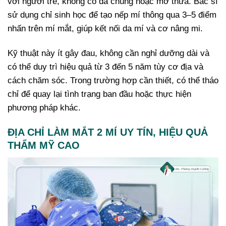
với người trẻ, không có da chùng hoặc mỡ thừa. Bác sĩ
sử dụng chỉ sinh học để tạo nếp mí thông qua 3–5 điểm
nhấn trên mí mắt, giúp kết nối da mí và cơ nâng mi.
Kỹ thuật này ít gây đau, không cần nghỉ dưỡng dài và
có thể duy trì hiệu quả từ 3 đến 5 năm tùy cơ địa và
cách chăm sóc. Trong trường hợp cần thiết, có thể tháo
chỉ để quay lại tình trạng ban đầu hoặc thực hiện
phương pháp khác.
ĐỊA CHỈ LÀM MẮT 2 MÍ UY TÍN, HIỆU QUẢ
THẨM MỸ CAO