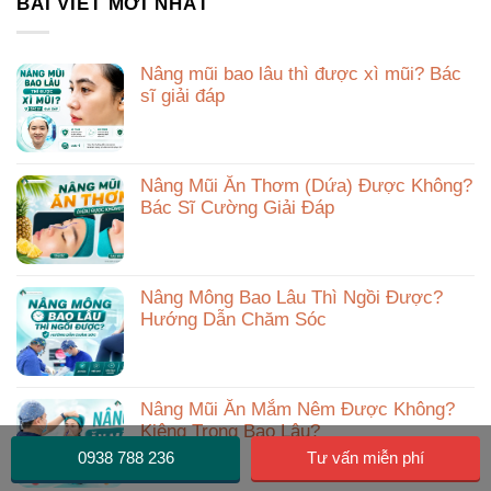
BÀI VIẾT MỚI NHẤT
Nâng mũi bao lâu thì được xì mũi? Bác
sĩ giải đáp
Nâng Mũi Ăn Thơm (Dứa) Được Không?
Bác Sĩ Cường Giải Đáp
Nâng Mông Bao Lâu Thì Ngồi Được?
Hướng Dẫn Chăm Sóc
Nâng Mũi Ăn Mắm Nêm Được Không?
Kiêng Trong Bao Lâu?
0938 788 236
Tư vấn miễn phí