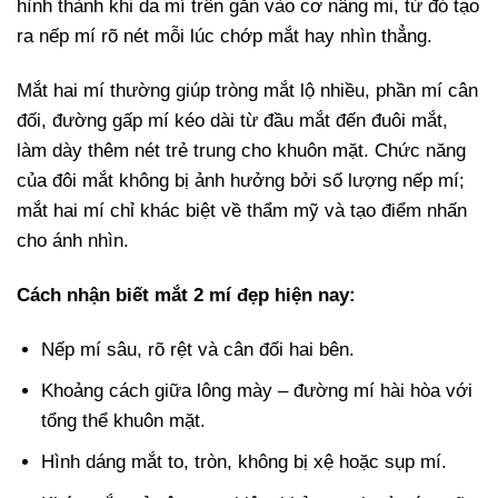
hình thành khi da mí trên gắn vào cơ nâng mi, từ đó tạo
ra nếp mí rõ nét mỗi lúc chớp mắt hay nhìn thẳng.
Mắt hai mí thường giúp tròng mắt lộ nhiều, phần mí cân
đối, đường gấp mí kéo dài từ đầu mắt đến đuôi mắt,
làm dày thêm nét trẻ trung cho khuôn mặt. Chức năng
của đôi mắt không bị ảnh hưởng bởi số lượng nếp mí;
mắt hai mí chỉ khác biệt về thẩm mỹ và tạo điểm nhấn
cho ánh nhìn.
Cách nhận biết mắt 2 mí đẹp hiện nay:
Nếp mí sâu, rõ rệt và cân đối hai bên.
Khoảng cách giữa lông mày – đường mí hài hòa với
tổng thể khuôn mặt.
Hình dáng mắt to, tròn, không bị xệ hoặc sụp mí.