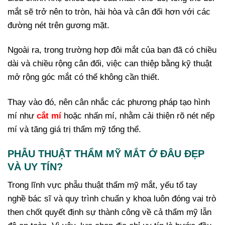
mắt sẽ trở nên to tròn, hài hòa và cân đối hơn với các
đường nét trên gương mặt.
Ngoài ra, trong trường hợp đôi mắt của bạn đã có chiều
dài và chiều rộng cân đối, việc can thiệp bằng kỹ thuật
mở rộng góc mắt có thể không cần thiết.
Thay vào đó, nên cân nhắc các phương pháp tạo hình
mí như
cắt mí
hoặc nhấn mí, nhằm cải thiện rõ nét nếp
mí và tăng giá trị thẩm mỹ tổng thể.
PHẪU THUẬT THẨM MỸ MẮT Ở ĐÂU ĐẸP
VÀ UY TÍN?
Trong lĩnh vực phẫu thuật thẩm mỹ mắt, yếu tố tay
nghề bác sĩ và quy trình chuẩn y khoa luôn đóng vai trò
then chốt quyết định sự thành công về cả thẩm mỹ lẫn