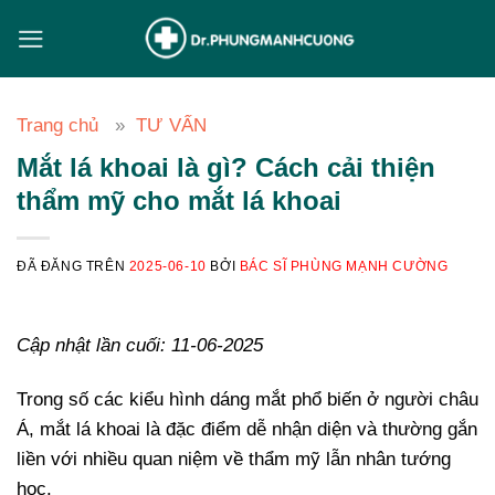
Chuyển
đến
nội
dung
Trang chủ
TƯ VẤN
Mắt lá khoai là gì? Cách cải thiện
thẩm mỹ cho mắt lá khoai
ĐÃ ĐĂNG TRÊN
2025-06-10
BỞI
BÁC SĨ PHÙNG MẠNH CƯỜNG
Cập nhật lần cuối: 11-06-2025
Trong số các kiểu hình dáng mắt phổ biến ở người châu
Á, mắt lá khoai là đặc điểm dễ nhận diện và thường gắn
liền với nhiều quan niệm về thẩm mỹ lẫn nhân tướng
học.