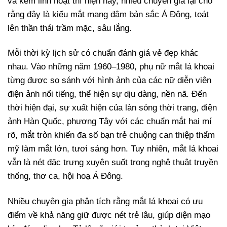
và kém linh hoạt thì hiện nay, nhiều chuyên gia lại cho
rằng đây là kiểu mắt mang đậm bản sắc Á Đông, toát
lên thần thái trầm mặc, sâu lắng.
Mỗi thời kỳ lịch sử có chuẩn đánh giá vẻ đẹp khác
nhau. Vào những năm 1960–1980, phụ nữ mắt lá khoai
từng được so sánh với hình ảnh của các nữ diễn viên
điện ảnh nổi tiếng, thể hiện sự dịu dàng, nền nã. Đến
thời hiện đại, sự xuất hiện của làn sóng thời trang, điện
ảnh Hàn Quốc, phương Tây với các chuẩn mắt hai mí
rõ, mắt tròn khiến đa số bạn trẻ chuộng can thiệp thẩm
mỹ làm mắt lớn, tươi sáng hơn. Tuy nhiên, mắt lá khoai
vẫn là nét đặc trưng xuyên suốt trong nghệ thuật truyền
thống, thơ ca, hội hoạ Á Đông.
Nhiều chuyên gia phân tích rằng mắt lá khoai có ưu
điểm về khả năng giữ được nét trẻ lâu, giúp diện mạo