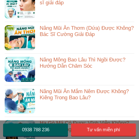
sĩ giải đáp
Nâng Mũi Ăn Thơm (Dứa) Được Không?
Bác Sĩ Cường Giải Đáp
Nâng Mông Bao Lâu Thì Ngồi Được?
Hướng Dẫn Chăm Sóc
Nâng Mũi Ăn Mắm Nêm Được Không?
Kiêng Trong Bao Lâu?
Hạ Gò Má Có Được Vĩnh Viễn Không?
Bác Sĩ Phùng Mạnh Cường Giải Đáp
0938 788 236
Tư vấn miễn phí