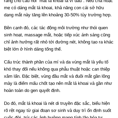
ràng cho câu hỏi “mắt lá khoai là vì đâu”. Nếu cha hoặc
mẹ có dáng mắt lá khoai, khả năng con cái sở hữu
dạng mắt này tăng lên khoảng 30-50% tùy trường hợp.
Bên cạnh đó, các tác động môi trường như thói quen
sinh hoạt, massage mắt, hoặc tiếp xúc ánh sáng cũng
chỉ ảnh hưởng rất nhỏ tới đường nét, không tạo ra khác
biệt lớn ở hình dáng tổng thể.
Cấu trúc thành phần của mí và da vùng mắt là yếu tố
khó thay đổi nếu không qua phẫu thuật hoặc can thiệp
xâm lấn. Đặc biệt, vùng đầu mắt và đuôi mắt gần lông
mày là điểm mấu chốt tạo nên mắt lá khoai và gần như
hoàn toàn do gen quyết định.
Do đó, mắt lá khoai là nét di truyền đặc sắc, biểu hiện
rõ rệt ngay từ giai đoạn sơ sinh và duy trì ổn định suốt
cuộc đời, trừ các ảnh hưởng mang tính lão hóa tự