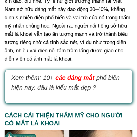
kín đáo, dịu nhẹ. Tỷ lệ nữ giới trưởng thành tại Việt
Nam sở hữu dáng mắt này dao động 30–40%, khẳng
định sự hiện diện phổ biến và vai trò của nó trong thẩm
mỹ nhân chủng học. Ngoài ra, người nổi tiếng sở hữu
mắt lá khoai vẫn tạo ấn tượng mạnh và trở thành biểu
tượng riêng nhờ cá tính sắc nét, ví dụ như trong điện
ảnh, nhiều vai diễn nội tâm trầm lắng được giao cho
diễn viên có ánh mắt lá khoai.
Xem thêm: 10+
các dáng mắt
phổ biến
hiện nay, đâu là kiểu mắt đẹp ?
CÁCH CẢI THIỆN THẨM MỸ CHO NGƯỜI
CÓ MẮT LÁ KHOAI