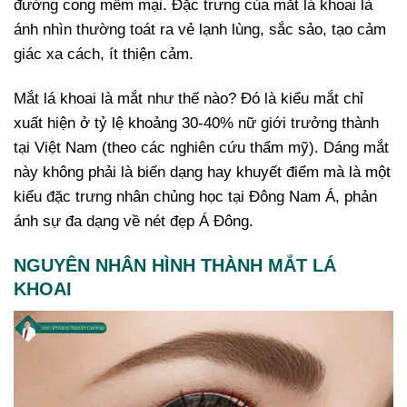
đường cong mềm mại. Đặc trưng của mắt lá khoai là
ánh nhìn thường toát ra vẻ lạnh lùng, sắc sảo, tạo cảm
giác xa cách, ít thiện cảm.
Mắt lá khoai là mắt như thế nào? Đó là kiểu mắt chỉ
xuất hiện ở tỷ lệ khoảng 30-40% nữ giới trưởng thành
tại Việt Nam (theo các nghiên cứu thẩm mỹ). Dáng mắt
này không phải là biến dạng hay khuyết điểm mà là một
kiểu đặc trưng nhân chủng học tại Đông Nam Á, phản
ánh sự đa dạng về nét đẹp Á Đông.
NGUYÊN NHÂN HÌNH THÀNH MẮT LÁ
KHOAI