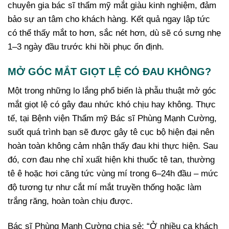
chuyên gia bác sĩ thẩm mỹ mắt giàu kinh nghiệm, đảm
bảo sự an tâm cho khách hàng. Kết quả ngay lập tức
có thể thấy mắt to hơn, sắc nét hơn, dù sẽ có sưng nhẹ
1–3 ngày đầu trước khi hồi phục ổn định.
MỞ GÓC MẮT GIỌT LỆ CÓ ĐAU KHÔNG?
Một trong những lo lắng phổ biến là phẫu thuật mở góc
mắt giọt lệ có gây đau nhức khó chịu hay không. Thực
tế, tại Bệnh viện Thẩm mỹ Bác sĩ Phùng Mạnh Cường,
suốt quá trình bạn sẽ được gây tê cục bộ hiện đại nên
hoàn toàn không cảm nhận thấy đau khi thực hiện. Sau
đó, cơn đau nhẹ chỉ xuất hiện khi thuốc tê tan, thường
tê ê hoặc hơi căng tức vùng mí trong 6–24h đầu – mức
độ tương tự như cắt mí mắt truyền thống hoặc làm
trắng răng, hoàn toàn chịu được.
Bác sĩ Phùng Mạnh Cường chia sẻ: “Ở nhiều ca khách