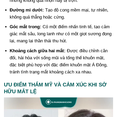
nhưng không quá nhọn hay bị trợn.
Đường mi dưới:
Tạo độ cong mềm mại, tự nhiên,
không quá thẳng hoặc cứng.
Góc mắt trong:
Có một điểm nhấn tinh tế, tạo cảm
giác mắt sâu, long lanh như có một giọt sương đọng
lại, mang lại thần thái thu hút.
Khoảng cách giữa hai mắt:
Được điều chỉnh cân
đối, hài hòa với sống mũi và tổng thể khuôn mặt,
đặc biệt phù hợp với đặc điểm khuôn mặt Á Đông,
tránh tình trạng mắt khoảng cách xa nhau.
ƯU ĐIỂM THẨM MỸ VÀ CẢM XÚC KHI SỞ
HỮU MẮT LỆ