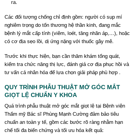
ra.
Các đối tượng chống chỉ định gồm: người có sụp mí
nghiêm trọng do tổn thương hệ thần kinh, đang mắc
bệnh lý mắt cấp tính (viêm, loét, tăng nhãn áp,…), hoặc
có cơ địa sẹo lồi, dị ứng nặng với thuốc gây mê.
Trước khi thực hiện, bạn cần thăm khám tổng quát,
kiểm tra chức năng thị lực, đánh giá cơ địa phục hồi và
tư vấn cá nhân hóa để lựa chọn giải pháp phù hợp .
QUY TRÌNH PHẪU THUẬT MỞ GÓC MẮT
GIỌT LỆ CHUẨN Y KHOA
Quá trình phẫu thuật mở góc mắt giọt lệ tại Bệnh viện
Thẩm mỹ Bác sĩ Phùng Mạnh Cường đảm bảo tiêu
chuẩn an toàn y tế, gồm các bước rõ ràng nhằm hạn
chế tối đa biến chứng và tối ưu hóa kết quả: