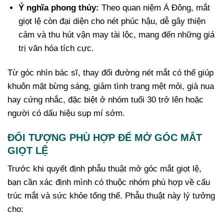
Ý nghĩa phong thủy:
Theo quan niệm Á Đông, mắt
giọt lệ còn đại diện cho nét phúc hậu, dễ gây thiện
cảm và thu hút vận may tài lộc, mang đến những giá
trị văn hóa tích cực.
Từ góc nhìn bác sĩ, thay đổi đường nét mắt có thể giúp
khuôn mặt bừng sáng, giảm tình trạng mệt mỏi, già nua
hay cứng nhắc, đặc biệt ở nhóm tuổi 30 trở lên hoặc
người có dấu hiệu sụp mí sớm.
ĐỐI TƯỢNG PHÙ HỢP ĐỂ MỞ GÓC MẮT
GIỌT LỆ
Trước khi quyết định phẫu thuật mở góc mắt giọt lệ,
bạn cần xác định mình có thuộc nhóm phù hợp về cấu
trúc mắt và sức khỏe tổng thể. Phẫu thuật này lý tưởng
cho: