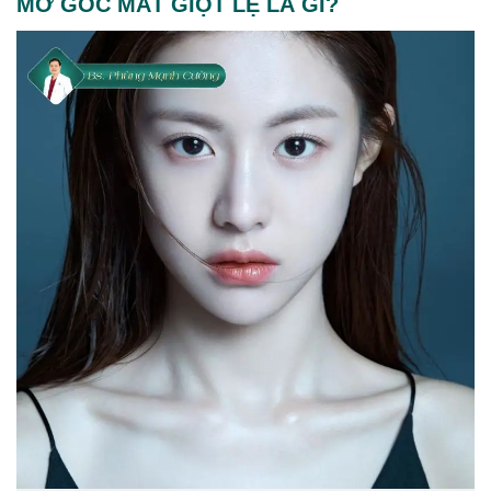
MỞ GÓC MẮT GIỌT LỆ LÀ GÌ?