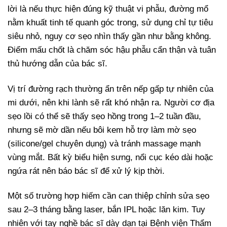
lời là nếu thực hiện đúng kỹ thuật vi phẫu, đường mổ
nằm khuất tinh tế quanh góc trong, sử dụng chỉ tự tiêu
siêu nhỏ, nguy cơ sẹo nhìn thấy gần như bằng không.
Điểm mấu chốt là chăm sóc hậu phẫu cẩn thận và tuân
thủ hướng dẫn của bác sĩ.
Vị trí đường rạch thường ẩn trên nếp gấp tự nhiên của
mi dưới, nên khi lành sẽ rất khó nhận ra. Người cơ địa
sẹo lồi có thể sẽ thấy sẹo hồng trong 1–2 tuần đầu,
nhưng sẽ mờ dần nếu bôi kem hỗ trợ làm mờ sẹo
(silicone/gel chuyên dụng) và tránh massage mạnh
vùng mắt. Bất kỳ biểu hiện sưng, nổi cục kéo dài hoặc
ngứa rát nên báo bác sĩ để xử lý kịp thời.
Một số trường hợp hiếm cần can thiệp chỉnh sửa sẹo
sau 2–3 tháng bằng laser, bắn IPL hoặc lăn kim. Tuy
nhiên với tay nghề bác sĩ dày dạn tại Bệnh viện Thẩm