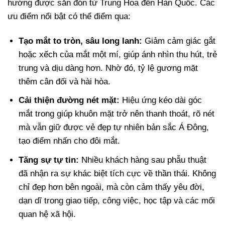
hướng được săn đón từ Trung Hoa đến Hàn Quốc. Các
ưu điểm nổi bật có thể điểm qua:
Tạo mắt to tròn, sâu long lanh:
Giảm cảm giác gắt
hoặc xếch của mắt một mí, giúp ánh nhìn thu hút, trẻ
trung và dịu dàng hơn. Nhờ đó, tỷ lệ gương mặt
thêm cân đối và hài hòa.
Cải thiện đường nét mặt:
Hiệu ứng kéo dài góc
mắt trong giúp khuôn mặt trở nên thanh thoát, rõ nét
mà vẫn giữ được vẻ đẹp tự nhiên bản sắc Á Đông,
tạo điểm nhấn cho đôi mắt.
Tăng sự tự tin:
Nhiều khách hàng sau phẫu thuật
đã nhận ra sự khác biệt tích cực về thần thái. Không
chỉ đẹp hơn bên ngoài, mà còn cảm thấy yêu đời,
dạn dĩ trong giao tiếp, công việc, học tập và các mối
quan hệ xã hội.