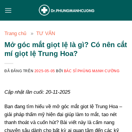
Chuyển
đến
nội
dung
Trang chủ
TƯ VẤN
Mở góc mắt giọt lệ là gì? Có nên cắt
mí giọt lệ Trung Hoa?
ĐÃ ĐĂNG TRÊN
2025-05-05
BỞI
BÁC SĨ PHÙNG MẠNH CƯỜNG
Cập nhật lần cuối: 20-11-2025
Bạn đang tìm hiểu về mở góc mắt giọt lệ Trung Hoa –
giải pháp thẩm mỹ hiện đại giúp làm to mắt, tạo nét
thanh thoát và cuốn hút? Bài viết này là cẩm nang
chuyên sâu dành cho bất kỳ ai quan tâm đến các kỹ