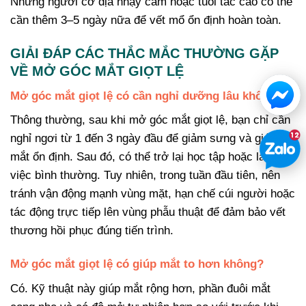
Những người cơ địa nhạy cảm hoặc tuổi tác cao có thể
cần thêm 3–5 ngày nữa để vết mổ ổn định hoàn toàn.
GIẢI ĐÁP CÁC THẮC MẮC THƯỜNG GẶP
VỀ MỞ GÓC MẮT GIỌT LỆ
Mở góc mắt giọt lệ có cần nghỉ dưỡng lâu không?
Thông thường, sau khi mở góc mắt giọt lệ, bạn chỉ cần
nghỉ ngơi từ 1 đến 3 ngày đầu để giảm sưng và giúp
mắt ổn định. Sau đó, có thể trở lại học tập hoặc làm
việc bình thường. Tuy nhiên, trong tuần đầu tiên, nên
tránh vận động mạnh vùng mặt, hạn chế cúi người hoặc
tác động trực tiếp lên vùng phẫu thuật để đảm bảo vết
thương hồi phục đúng tiến trình.
Mở góc mắt giọt lệ có giúp mắt to hơn không?
Có. Kỹ thuật này giúp mắt rộng hơn, phần đuôi mắt