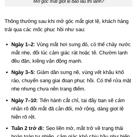
Mở góc mắt giọt lệ bao lâu thì lành?
Thông thường sau khi mở góc mắt giọt lệ, khách hàng
trải qua các mốc phục hồi như sau:
Ngày 1–2:
Vùng mắt hơi sưng đỏ, có thể chảy nước
mắt nhẹ, đôi lúc cảm giác rát hoặc tê. Chườm lạnh
đều đặn, kiêng vận động mạnh.
Ngày 3–5:
Giảm dần sưng nề, vùng vết khâu khô
ráo, chuyển sang giai đoạn phục hồi. Có thể rửa mặt
nhẹ nhưng chưa nên trang điểm.
Ngày 7–10:
Tiến hành cắt chỉ, tại đây bạn sẽ cảm
nhận rõ đôi mắt đã cân đối, mở rộng, dáng giọt lệ
hiện rõ rệt.
Tuần 2 trở đi:
Sẹo liền mờ, mắt trở về trạng thái
hoàn toàn tự nhiên, cảm giác khó chịu hầu như biến