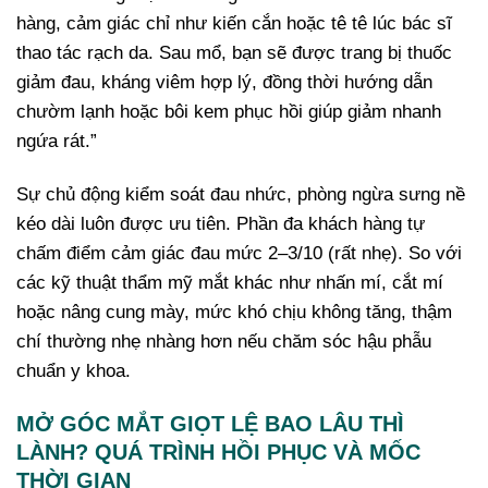
hàng, cảm giác chỉ như kiến cắn hoặc tê tê lúc bác sĩ
thao tác rạch da. Sau mổ, bạn sẽ được trang bị thuốc
giảm đau, kháng viêm hợp lý, đồng thời hướng dẫn
chườm lạnh hoặc bôi kem phục hồi giúp giảm nhanh
ngứa rát.”
Sự chủ động kiểm soát đau nhức, phòng ngừa sưng nề
kéo dài luôn được ưu tiên. Phần đa khách hàng tự
chấm điểm cảm giác đau mức 2–3/10 (rất nhẹ). So với
các kỹ thuật thẩm mỹ mắt khác như nhấn mí, cắt mí
hoặc nâng cung mày, mức khó chịu không tăng, thậm
chí thường nhẹ nhàng hơn nếu chăm sóc hậu phẫu
chuẩn y khoa.
MỞ GÓC MẮT GIỌT LỆ BAO LÂU THÌ
LÀNH? QUÁ TRÌNH HỒI PHỤC VÀ MỐC
THỜI GIAN