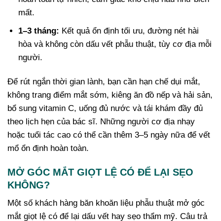
mất.
1–3 tháng:
Kết quả ổn định tối ưu, đường nét hài
hòa và không còn dấu vết phẫu thuật, tùy cơ địa mỗi
người.
Để rút ngắn thời gian lành, bạn cần hạn chế dụi mắt,
không trang điểm mắt sớm, kiêng ăn đồ nếp và hải sản,
bổ sung vitamin C, uống đủ nước và tái khám đầy đủ
theo lịch hẹn của bác sĩ. Những người cơ địa nhạy
hoặc tuổi tác cao có thể cần thêm 3–5 ngày nữa để vết
mổ ổn định hoàn toàn.
MỞ GÓC MẮT GIỌT LỆ CÓ ĐỂ LẠI SẸO
KHÔNG?
Một số khách hàng băn khoăn liệu phẫu thuật mở góc
mắt giọt lệ có để lại dấu vết hay sẹo thẩm mỹ. Câu trả