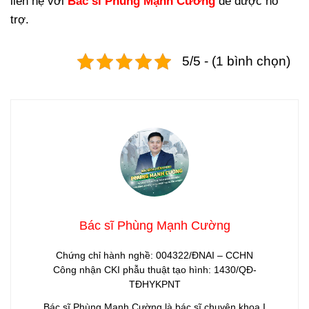
liên hệ với
Bác sĩ Phùng Mạnh Cường
để được hỗ
trợ.
5/5 - (1 bình chọn)
Bác sĩ Phùng Mạnh Cường
Chứng chỉ hành nghề: 004322/ĐNAI – CCHN
Công nhận CKI phẫu thuật tạo hình: 1430/QĐ-
TĐHYKPNT
Bác sĩ Phùng Mạnh Cường là bác sĩ chuyên khoa I