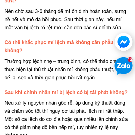
sửa?
Nên chờ sau 3-6 tháng để mí ổn định hoàn toàn, sưng
nề hết và mô da hồi phục. Sau thời gian này, nếu mí
mắt vẫn bị lệch rõ rệt mới cần đến bác sĩ chỉnh sửa.
Có thể khắc phục mí lệch mà không cần phẫu thuật
không?
Trường hợp lệch nhẹ – trung bình, có thể tháo chỉ cũ và
thực hiện lại thủ thuật nhấn mí không phẫu thuật, không
để lại sẹo và thời gian phục hồi rất ngắn.
Sau khi chỉnh nhấn mí bị lệch có bị tái phát không?
Nếu xử lý nguyên nhân gốc rễ, áp dụng kỹ thuật đúng
và chăm sóc tốt thì nguy cơ tái phát lệch mí rất thấp.
Một số ca lệch do cơ địa hoặc qua nhiều lần chỉnh sửa
có thể giảm nhẹ độ bền nếp mí, tuy nhiên tỷ lệ này