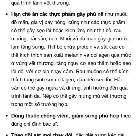
quá trình lành vết thương.
Hạn chế ăn các thực phẩm gây phù nề
như muối,
đồ mặn, gia vị cay nóng, cũng như các thực phẩm
có thể gây sẹo lồi hoặc kích ứng như thịt bò, rau
muống, hải sản, nếp. Muối và đồ mặn gây giữ nước,
làm tăng sưng. Thịt bò chứa protein và sắt cao có
thể kích thích sản xuất melanin và collagen quá mức
ở vùng vết thương, tăng nguy cơ sẹo thâm hoặc sẹo
lồi đối với cơ địa nhạy cảm. Rau muống có thể kích
thích tăng sinh sợi collagen, dẫn đến sẹo lồi. Hải
sản có thể gây ngứa và dị ứng, ảnh hưởng đến quá
trình lành da. Nếp có thể gây mưng mủ vết thương
trong một số trường hợp.
Dùng thuốc chống viêm, giảm sưng phù hợp
theo
đúng chỉ định bác sĩ.
Theo dõi sát mọi thay đổi,
đặc biệt sưng kéo dài,