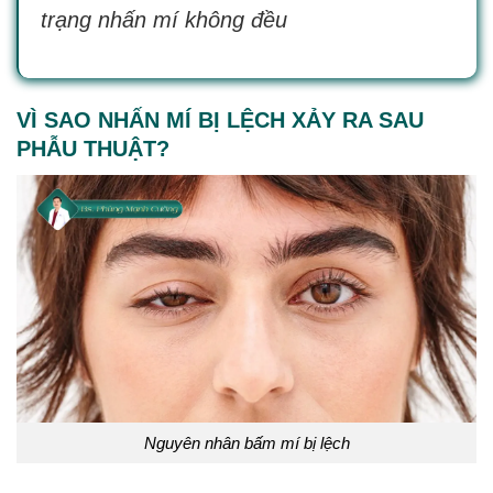
trạng nhấn mí không đều
VÌ SAO NHẤN MÍ BỊ LỆCH XẢY RA SAU
PHẪU THUẬT?
Nguyên nhân bấm mí bị lệch