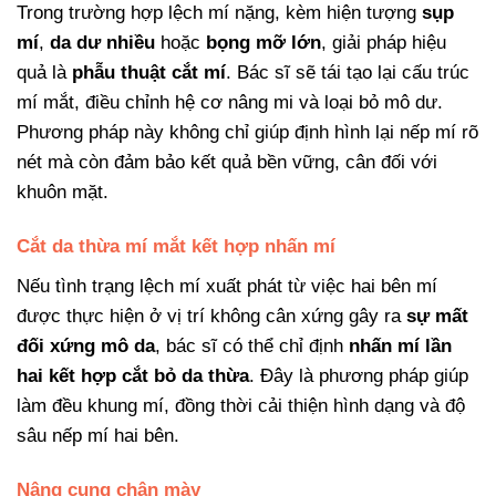
Trong trường hợp lệch mí nặng, kèm hiện tượng
sụp
mí
,
da dư nhiều
hoặc
bọng mỡ lớn
, giải pháp hiệu
quả là
phẫu thuật cắt mí
. Bác sĩ sẽ tái tạo lại cấu trúc
mí mắt, điều chỉnh hệ cơ nâng mi và loại bỏ mô dư.
Phương pháp này không chỉ giúp định hình lại nếp mí rõ
nét mà còn đảm bảo kết quả bền vững, cân đối với
khuôn mặt.
Cắt da thừa mí mắt kết hợp nhấn mí
Nếu tình trạng lệch mí xuất phát từ việc hai bên mí
được thực hiện ở vị trí không cân xứng gây ra
sự mất
đối xứng mô da
, bác sĩ có thể chỉ định
nhấn mí lần
hai kết hợp cắt bỏ da thừa
. Đây là phương pháp giúp
làm đều khung mí, đồng thời cải thiện hình dạng và độ
sâu nếp mí hai bên.
Nâng cung chân mày