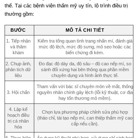
thể. Tại các bệnh viện thẩm mỹ uy tín, lộ trình điều trị
thường gồm:
BƯỚC
MÔ TẢ CHI TIẾT
1. Tiếp nhận
Kiểm tra tổng quan tình trạng nhấn mí, đánh giá
và thăm
mức độ lệch, mức độ sưng, mô sẹo hoặc các
khám
biến chứng đi kèm.
2. Chụp ảnh,
Đo đạc độ dày da, độ sâu – độ cao nếp mí, so
phân tích dữ
sánh đối xứng hai bên thông qua phần mềm
liệu
chuyên dụng và hình ảnh thực tế.
Tham vấn với bác sĩ chuyên môn về mắt, thống
3. Hội chẩn
nguyên nhân chính gây lệch (lỗi kỹ thuật, cơ địa
hay tổn thương mô mềm).
4. Lập kế
Chọn lựa phương pháp chỉnh sửa phù hợp
hoạch điều
(tháo chỉ, tái tạo nếp mí, can thiệp thẩm mỹ cao
trị cá nhân
cấp nếu cần).
hóa
5. Thực hiện
Áp dụng kỹ thuật phù hợp, sử dụng chỉ sinh học