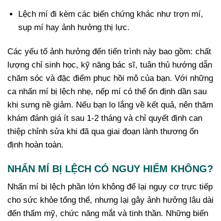
Lệch mí đi kèm các biến chứng khác như trợn mí,
sụp mí hay ảnh hưởng thị lực.
Các yếu tố ảnh hưởng đến tiến trình này bao gồm: chất
lượng chỉ sinh học, kỹ năng bác sĩ, tuân thủ hướng dẫn
chăm sóc và đặc điểm phục hồi mô của bạn. Với những
ca nhấn mí bị lệch nhẹ, nếp mí có thể ổn định dần sau
khi sưng nề giảm. Nếu bạn lo lắng về kết quả, nên thăm
khám đánh giá ít sau 1-2 tháng và chỉ quyết định can
thiệp chỉnh sửa khi đã qua giai đoạn lành thương ổn
định hoàn toàn.
NHẤN MÍ BỊ LỆCH CÓ NGUY HIỂM KHÔNG?
Nhấn mí bị lệch phần lớn không để lại nguy cơ trực tiếp
cho sức khỏe tổng thể, nhưng lại gây ảnh hưởng lâu dài
đến thẩm mỹ, chức năng mắt và tinh thần. Những biến