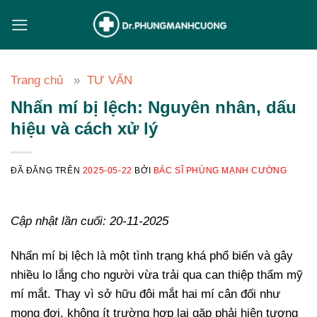
Chuyển
đến
nội
dung
Trang chủ
TƯ VẤN
Nhấn mí bị lệch: Nguyên nhân, dấu
hiệu và cách xử lý
ĐÃ ĐĂNG TRÊN
2025-05-22
BỞI
BÁC SĨ PHÙNG MẠNH CƯỜNG
Cập nhật lần cuối: 20-11-2025
Nhấn mí bị lệch là một tình trạng khá phổ biến và gây
nhiều lo lắng cho người vừa trải qua can thiệp thẩm mỹ
mí mắt. Thay vì sở hữu đôi mắt hai mí cân đối như
mong đợi, không ít trường hợp lại gặp phải hiện tượng