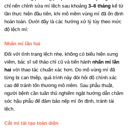
chỉ nên chỉnh sửa mí lệch sau khoảng
3–6 tháng
kể từ
lần thực hiện đầu tiên, khi mô mềm vùng mí đã ổn định
hoàn toàn. Dưới đây là các hướng xử lý tùy theo mức
độ lệch mí:
Nhấn mí lần hai
Đối với tình trạng lệch nhẹ, không có biểu hiện sưng
viêm, bác sĩ sẽ tháo chỉ cũ và tiến hành
nhấn mí lần
hai
với thao tác chuẩn xác hơn. Do mô vùng mí đã
từng bị can thiệp, quá trình này đòi hỏi độ chính xác
cao để tránh tổn thương mô mềm. Sau phẫu thuật,
người bệnh cần tuân thủ nghiêm ngặt hướng dẫn chăm
sóc hậu phẫu để đảm bảo nếp mí ổn định, tránh tái
lệch.
Cắt mí tái tạo toàn diện