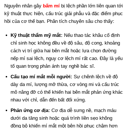
Nguyên nhân gây
bấm mí
bị lệch phần lớn liên quan tới
kỹ thuật thực hiện, cấu trúc giải phẫu và đặc điểm phục
hồi của cơ thể bạn. Phân tích chuyên sâu cho thấy:
Kỹ thuật thẩm mỹ mắt:
Nếu thao tác khâu cố định
chỉ sinh học không đều về độ sâu, độ cong, khoảng
cách vị trí giữa hai bên mắt hoặc lựa chọn đường
nếp mí sai lệch, nguy cơ lệch mí rất cao. Đây là yếu
tố quan trọng phản ánh tay nghề bác sĩ.
Cấu tạo mí mắt mỗi người:
Sự chênh lệch về độ
dày da mí, lượng mỡ thừa, cơ vòng mi và cấu trúc
mô nâng đỡ có thể khiến hai bên mắt phản ứng khác
nhau với chỉ, dẫn đến bất đối xứng.
Phản ứng cơ địa:
Cơ địa dễ sưng nề, mạch máu
dưới da tăng sinh hoặc quá trình liền sẹo không
đồng bộ khiến mí mắt một bên hồi phục chậm hơn