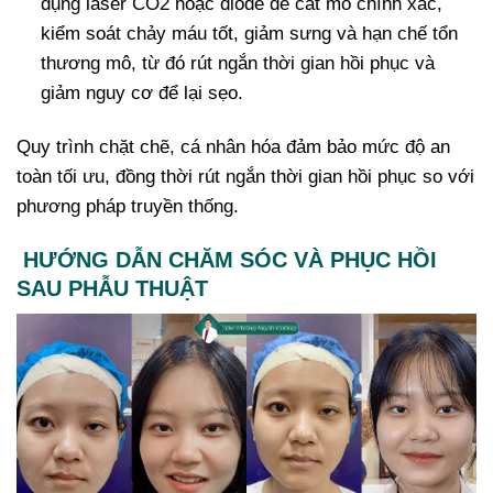
dụng laser CO2 hoặc diode để cắt mô chính xác,
kiểm soát chảy máu tốt, giảm sưng và hạn chế tổn
thương mô, từ đó rút ngắn thời gian hồi phục và
giảm nguy cơ để lại sẹo.
Quy trình chặt chẽ, cá nhân hóa đảm bảo mức độ an
toàn tối ưu, đồng thời rút ngắn thời gian hồi phục so với
phương pháp truyền thống.
HƯỚNG DẪN CHĂM SÓC VÀ PHỤC HỒI
SAU PHẪU THUẬT