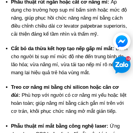
Phẫu thuật rút ngắn hoặc cắt cơ nâng mi:
Áp
dụng cho trường hợp sụp mí bẩm sinh hoặc mức độ
nặng, giúp phục hồi chức năng nâng mí bằng cách
điều chỉnh chiều dài cơ levator palpebrae superioris,
cải thiện đáng kể tầm nhìn và thẩm mỹ.
Cắt bỏ da thừa kết hợp tạo nếp gấp mí mắt:
Dành
cho người bị sụp mí mức độ nhẹ đến trung bình do
lão hóa; vừa nâng mí, vừa tái tạo nếp mí rõ nét,
mang lại hiệu quả trẻ hóa vùng mắt.
Treo cơ nâng mi bằng chỉ silicon hoặc cân cơ
đùi:
Phù hợp với người có cơ nâng mi yếu hoặc liệt
hoàn toàn; giúp nâng mí bằng cách gắn mí trên với
cơ trán, khôi phục chức năng mở mắt gián tiếp.
Phẫu thuật mí mắt bằng công nghệ laser:
Ứng