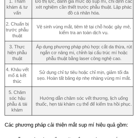
1. Thăm
Đo thị lực, đánh giá mức độ sụp mí, chỉ định các
khám & tư
xét nghiệm cần thiết trước phẫu thuật. Lập phác
vấn
đồ cá nhân hóa.
2. Chuẩn bị
Vệ sinh vùng mắt, tiêm tê tại chỗ hoặc gây mê,
trước phẫu
kiểm tra an toàn dịch vụ.
thuật
3. Thực
Áp dụng phương pháp phù hợp: cắt da thừa, rút
hiện phẫu
ngắn cơ nâng mi, chỉnh lại cấu trúc mí hoặc
thuật
phẫu thuật bằng laser công nghệ cao.
4. Khâu vết
Sử dụng chỉ tự tiêu hoặc chỉ mịn, giảm tối đa
mổ & kết
sẹo. Hoàn tất băng ép nhẹ nhàng vùng mí mắt.
thúc
5. Chăm
sóc hậu
Hướng dẫn chăm sóc vết thương, lịch uống
phẫu & tái
thuốc, hẹn tái khám cụ thể để kiểm tra hồi phục.
khám
Các phương pháp cải thiện mắt sụp mí hiệu quả gồm: