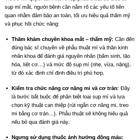
sụp mí mắt, người bệnh cần nắm rõ các yếu tố liên
quan nhằm đảm bảo an toàn, tối ưu hiệu quả thẩm mỹ
và phục hồi chức năng:
Thăm khám chuyên khoa mắt – thẩm mỹ:
Cần đến
đúng bác sĩ chuyên về phẫu thuật mí và thần kinh
nhãn khoa để đánh giá nguyên nhân (bẩm sinh, lão
hóa, liệt cơ…) và mức độ sụp mí (nhẹ, vừa, nặng),
từ đó xác định chỉ định điều trị phù hợp.
Kiểm tra chức năng cơ nâng mi và cơ trán:
Đây
là bước bắt buộc để phân biệt loại sụp mí và lựa
chọn kỹ thuật can thiệp (rút ngắn cơ nâng mi, treo
mi bằng cơ trán…). Phẫu thuật sẽ không hiệu quả
nếu bỏ qua đánh giá này.
Ngưng sử dụng thuốc ảnh hưởng đông máu: