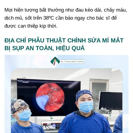
Mọi hiện tượng bất thường như đau kéo dài, chảy máu,
dịch mủ, sốt trên 38ºC cần báo ngay cho bác sĩ để
được can thiệp kịp thời.
ĐỊA CHỈ PHẪU THUẬT CHỈNH SỬA MÍ MẮT
BỊ SỤP AN TOÀN, HIỆU QUẢ