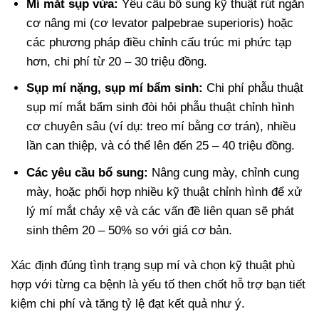
Mí mắt sụp vừa:
Yêu cầu bổ sung kỹ thuật rút ngắn
cơ nâng mi (cơ levator palpebrae superioris) hoặc
các phương pháp điều chỉnh cấu trúc mi phức tạp
hơn, chi phí từ 20 – 30 triệu đồng.
Sụp mí nặng, sụp mí bẩm sinh:
Chi phí phẫu thuật
sụp mí mắt bẩm sinh đòi hỏi phẫu thuật chỉnh hình
cơ chuyên sâu (ví dụ: treo mí bằng cơ trán), nhiều
lần can thiệp, và có thể lên đến 25 – 40 triệu đồng.
Các yêu cầu bổ sung:
Nâng cung mày, chỉnh cung
mày, hoặc phối hợp nhiều kỹ thuật chỉnh hình để xử
lý mí mắt chảy xệ và các vấn đề liên quan sẽ phát
sinh thêm 20 – 50% so với giá cơ bản.
Xác định đúng tình trạng sụp mí và chọn kỹ thuật phù
hợp với từng ca bệnh là yếu tố then chốt hỗ trợ bạn tiết
kiệm chi phí và tăng tỷ lệ đạt kết quả như ý.