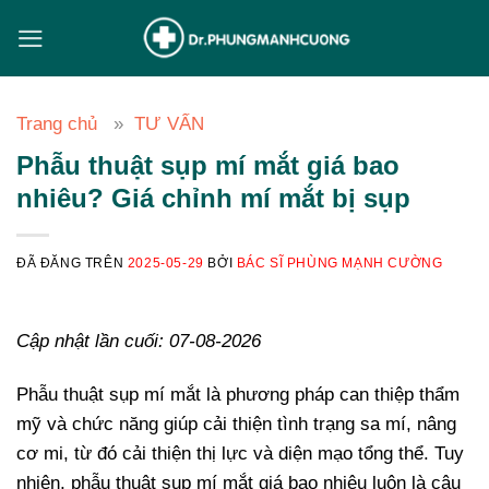
Chuyển
đến
nội
dung
Trang chủ
TƯ VẤN
Phẫu thuật sụp mí mắt giá bao
nhiêu? Giá chỉnh mí mắt bị sụp
ĐÃ ĐĂNG TRÊN
2025-05-29
BỞI
BÁC SĨ PHÙNG MẠNH CƯỜNG
Cập nhật lần cuối: 07-08-2026
Phẫu thuật sụp mí mắt là phương pháp can thiệp thẩm
mỹ và chức năng giúp cải thiện tình trạng sa mí, nâng
cơ mi, từ đó cải thiện thị lực và diện mạo tổng thể. Tuy
nhiên, phẫu thuật sụp mí mắt giá bao nhiêu luôn là câu