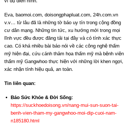
ví dụ điển hình.
Eva, baomoi.com, doisongphapluat.com, 24h.com.vn
v.v… từ lâu đã là những tờ báo uy tín trong cộng đồng
cư dân mạng. Những tin tức, xu hướng mới trong mọi
lĩnh vực đều được đăng tải tại đây và có tính xác thực
cao. Có khá nhiều bài báo nói về các công nghệ thẩm
mỹ hiện đại, cứu cánh thảm họa thẩm mỹ mà bệnh viện
thẩm mỹ Gangwhoo thực hiện với những lời khen ngợi,
xác nhận tính hiệu quả, an toàn.
Tin liên quan:
Báo Sức Khỏe & Đời Sống:
https://suckhoedoisong.vn/nang-mui-sun-suon-tai-
benh-vien-tham-my-gangwhoo-moi-dip-cuoi-nam-
n185180.html