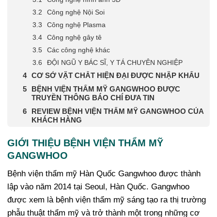
Công nghệ Nội Soi
Công nghệ Plasma
Công nghệ gây tê
Các công nghệ khác
ĐỘI NGŨ Y BÁC SĨ, Y TÁ CHUYÊN NGHIỆP
CƠ SỞ VẬT CHẤT HIỆN ĐẠI ĐƯỢC NHẬP KHẨU
BỆNH VIỆN THẨM MỸ GANGWHOO ĐƯỢC
TRUYỀN THÔNG BÁO CHÍ ĐƯA TIN
REVIEW BỆNH VIỆN THẨM MỸ GANGWHOO CỦA
KHÁCH HÀNG
GIỚI THIỆU BỆNH VIỆN THẨM MỸ
GANGWHOO
Bệnh viện thẩm mỹ Hàn Quốc Gangwhoo được thành
lập vào năm 2014 tại Seoul, Hàn Quốc. Gangwhoo
được xem là bệnh viện thẩm mỹ sáng tạo ra thị trường
phẫu thuật thẩm mỹ và trở thành một trong những cơ