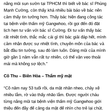
nâng mũi sụn sườn tại TPHCM thì biết về bác sĩ Phùng
Mạnh Cường, còn thấy khá nhiều bài báo về bác nên
cảm thấy tin tưởng hơn. Thấy bác hiện đang công tác
tại bệnh viện thẩm mỹ Gangwhoo, rồi gọi đến đó đặt
lịch hẹn tư vấn với bác sĩ Cường. Đi tư vấn thấy bác
rất nhiệt tình, thắc mắc cái gì thì bác giải đáp hết, mình
cảm nhận được sự nhiệt tình, chuyên môn của bác và
bắt đầu tin tưởng, sau đó làm luôn. Dáng mũi của mình
giờ gần 1 năm vẫn rất tự nhiên, có thể vặn vẹo thoải
mái mà không sợ lệch.”
Cô Thu – Biên Hòa – Thẩm mỹ mặt
“Cô năm nay 53 tuổi rồi, da mặt nhăn nheo, chảy xệ
nhiều lắm, rờ vào thấy nhão lắm. Được người cháu
từng nâng mũi tại bệnh viện thẩm mỹ Gangwhoo giới
thiệu đến đây để căng da mặt để nhìn cho trẻ lại chút.