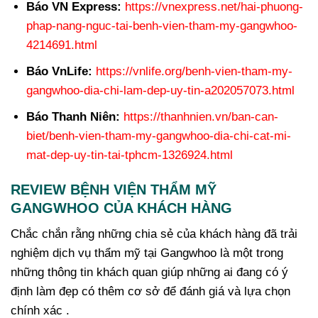
Báo VN Express:
https://vnexpress.net/hai-phuong-
phap-nang-nguc-tai-benh-vien-tham-my-gangwhoo-
4214691.html
Báo VnLife:
https://vnlife.org/benh-vien-tham-my-
gangwhoo-dia-chi-lam-dep-uy-tin-a202057073.html
Báo Thanh Niên:
https://thanhnien.vn/ban-can-
biet/benh-vien-tham-my-gangwhoo-dia-chi-cat-mi-
mat-dep-uy-tin-tai-tphcm-1326924.html
REVIEW BỆNH VIỆN THẨM MỸ
GANGWHOO CỦA KHÁCH HÀNG
Chắc chắn rằng những chia sẻ của khách hàng đã trải
nghiệm dịch vụ thẩm mỹ tại Gangwhoo là một trong
những thông tin khách quan giúp những ai đang có ý
định làm đẹp có thêm cơ sở để đánh giá và lựa chọn
chính xác .