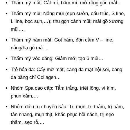
Thẩm mỹ mắt: Cắt mí, bấm mí, mở rộng góc mắt..
Thẩm mỹ mũi: Nâng mũi (sụn sườn, cấu trúc, S line,
L line, bọc sụn,…); thu gọn cánh mũi; mài gồ xương
mũi,…
Thẩm mỹ hàm mặt: Gọt hàm, độn cằm V – line,
nâng/hạ gò má…
Thẩm mỹ vóc dáng: Giảm mỡ, tạo 6 múi…
Trẻ hóa da: Cấy mỡ mặt, căng da mặt nội soi, căng
da bằng chỉ Collagen…
Nhóm Spa cao cấp: Tắm trắng, triệt lông, vi kim,
phun xăm,…
Nhóm điều trị chuyên sâu: Trị mụn, trị thâm, trị nám,
tàn nhang, mụn thịt, khắc phục hôi nách, trị sẹo
thâm, sẹo rỗ,…