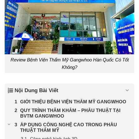
Review Bệnh Viện Thẩm Mỹ Gangwhoo Hàn Quốc Có Tốt
Không?
Nội Dung Bài Viết
GIỚI THIỆU BỆNH VIỆN THẨM MỸ GANGWHOO
QUY TRÌNH THĂM KHÁM – PHẪU THUẬT TẠI
BVTM GANGWHOO
ÁP DỤNG CÔNG NGHỆ CAO TRONG PHẪU
THUẬT THẨM MỸ
Công nghệ hình ảnh 3D