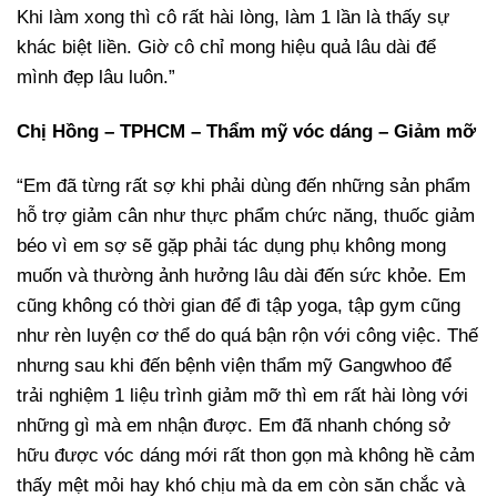
Khi làm xong thì cô rất hài lòng, làm 1 lần là thấy sự
khác biệt liền. Giờ cô chỉ mong hiệu quả lâu dài để
mình đẹp lâu luôn.”
Chị Hồng – TPHCM – Thẩm mỹ vóc dáng – Giảm mỡ
“Em đã từng rất sợ khi phải dùng đến những sản phẩm
hỗ trợ giảm cân như thực phẩm chức năng, thuốc giảm
béo vì em sợ sẽ gặp phải tác dụng phụ không mong
muốn và thường ảnh hưởng lâu dài đến sức khỏe. Em
cũng không có thời gian để đi tập yoga, tập gym cũng
như rèn luyện cơ thể do quá bận rộn với công việc. Thế
nhưng sau khi đến bệnh viện thẩm mỹ Gangwhoo để
trải nghiệm 1 liệu trình giảm mỡ thì em rất hài lòng với
những gì mà em nhận được. Em đã nhanh chóng sở
hữu được vóc dáng mới rất thon gọn mà không hề cảm
thấy mệt mỏi hay khó chịu mà da em còn săn chắc và