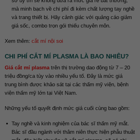
sở uy tín sẽ không đưa ra mức giá rẻ bất thường,
mà minh bạch về chi phí đi kèm chất lượng tay nghề
và trang thiết bị. Hãy cảnh giác với quảng cáo giảm
giá sốc, combo trọn gói thiếu chuyên môn.
Xem thêm:
cắt mí nội soi
CHI PHÍ CẮT MÍ PLASMA LÀ BAO NHIÊU?
Giá cắt mí plasma
trên thị trường dao động từ 7 – 20
triệu đồng/ca tùy vào nhiều yếu tố. Đây là mức giá
trung bình được khảo sát tại các thẩm mỹ viện, bệnh
viện thẩm mỹ lớn tại Việt Nam.
Những yếu tố quyết định mức giá cuối cùng bao gồm:
Tay nghề và kinh nghiệm của bác sĩ thẩm mỹ mắt.
Bác sĩ đầu ngành với thâm niên thực hiện phẫu thuật