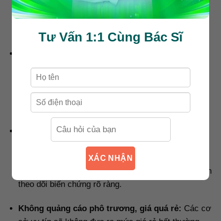
nghiệp luôn lưu trữ và công bố kết quả thực tế của
khách hàng cũ, đặc biệt là các ca khó như: mí lệch,
mí sụp bẩm sinh, sửa mí hỏng.
Tư Vấn 1:1 Cùng Bác Sĩ
Quy trình tư vấn minh bạch:
Phải có bước thăm
khám, phân tích cấu trúc mí bằng hình ảnh hoặc
máy đo tỷ lệ khuôn mặt. Không vội vàng mổ khi
chưa lên phác đồ riêng, không hứa hẹn kết quả
chung chung.
Phòng mổ vô trùng:
Nơi đạt chuẩn phải có phòng
mổ riêng biệt, vô khuẩn , trang bị đầy đủ máy theo
dõi sinh hiệu, thiết bị chiếu sáng chuyên dụng. Sau
XÁC NHẬN
mổ cần có quy trình chăm sóc, tái khám, hướng dẫn
theo dõi biến chứng rõ ràng.
Không quảng cáo phô trương, giá quá rẻ:
Các cơ