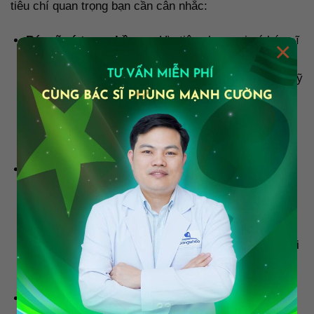
tiêu chí quan trọng bạn cần cân nhắc:
Bác sĩ có tay nghề cao:
Ưu tiên chọn nơi có bác sĩ
×
chuyên khoa phẫu thuật tạo hình, giàu kinh nghiệm
với kỹ thuật Plasma. Hạn chế các cơ sở giao cho kỹ
thuật viên hoặc bác sĩ phụ. Nên tra cứu lý lịch hành
nghề, số ca thành công và đánh giá từ khách hàng
thực tế.
Ứng dụng công nghệ Plasma:
Thiết bị cắt mí phải
là dao Plasma vi điểm, có khả năng kiểm soát nhiệt
độ và giới hạn tổn thương mô. Những cơ sở uy tín
thường sử dụng thiết bị nhập khẩu từ Hàn Quốc
hoặc Đức, giúp giảm sưng, không cháy da, phục hồi
nhanh.
Hình ảnh trước – sau đầy đủ:
Một cơ sở chuyên