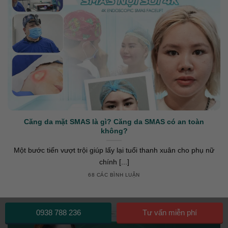
Căng da mặt SMAS là gì? Căng da SMAS có an toàn
không?
Một bước tiến vượt trội giúp lấy lại tuổi thanh xuân cho phụ nữ
chính [...]
68 CÁC BÌNH LUẬN
0938 788 236
Tư vấn miễn phí