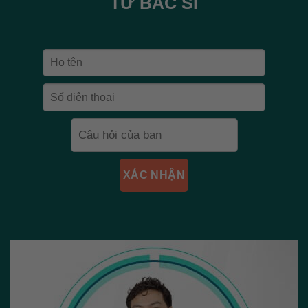
TỪ BÁC SĨ
XÁC NHẬN