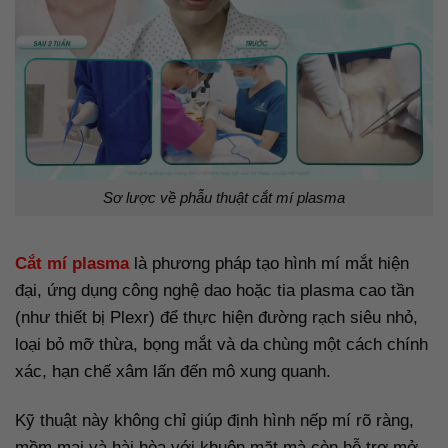
Sơ lược về phẫu thuật cắt mí plasma
Cắt mí plasma
là phương pháp tạo hình mí mắt hiện
đại, ứng dụng công nghệ dao hoặc tia plasma cao tần
(như thiết bị Plexr) để thực hiện đường rạch siêu nhỏ,
loại bỏ mỡ thừa, bọng mắt và da chùng một cách chính
xác, hạn chế xâm lấn đến mô xung quanh.
Kỹ thuật này không chỉ giúp định hình nếp mí rõ ràng,
mềm mại và hài hòa với khuôn mặt mà còn hỗ trợ mở