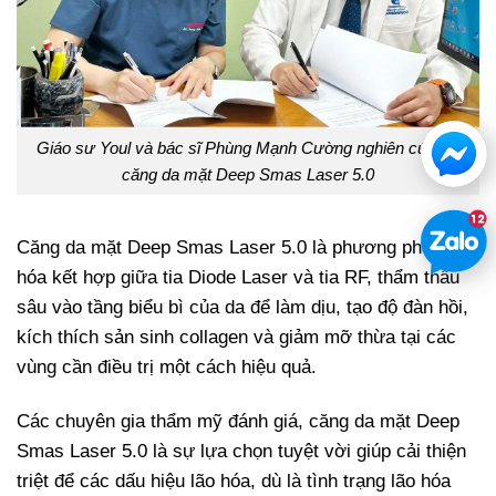
Giáo sư Youl và bác sĩ Phùng Mạnh Cường nghiên cứu về
căng da mặt Deep Smas Laser 5.0
Căng da mặt Deep Smas Laser 5.0 là phương pháp trẻ
hóa kết hợp giữa tia Diode Laser và tia RF, thẩm thấu
sâu vào tầng biểu bì của da để làm dịu, tạo độ đàn hồi,
kích thích sản sinh collagen và giảm mỡ thừa tại các
vùng cần điều trị một cách hiệu quả.
Các chuyên gia thẩm mỹ đánh giá, căng da mặt Deep
Smas Laser 5.0 là sự lựa chọn tuyệt vời giúp cải thiện
triệt để các dấu hiệu lão hóa, dù là tình trạng lão hóa