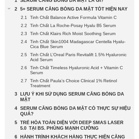
SERUM CĂNG BÓNG DA MẶT LÀ GÌ?
5+ SERUM CĂNG BÓNG DA MẶT TỐT HIỆN NAY
Tinh Chất Balance Active Formula Vitamin C
Tinh Chất La Roche-Posay Hyalu B5 Serum
Tinh Chất Klairs Rich Moist Soothing Serum
Tinh Chất Skin1004 Madagascar Centella Hyalu-
Cica Blue Serum
Tinh Chất L’Oreal Paris Revitalift 1.5% Hyaluronic
Acid Serum
Tinh Chất Timeless Hyaluronic Acid + Vitamin C
Serum
Tinh Chất Paula’s Choice Clinical 1% Retinol
Treatment
LƯU Ý KHI SỬ DỤNG SERUM CĂNG BÓNG DA
MẶT
SERUM CĂNG BÓNG DA MẶT CÓ THỰC SỰ HIỆU
QUẢ?
TRẺ HÓA TOÀN DIỆN VỚI DEEP SMAS LASER
5.0 TẠI BS. PHÙNG MẠNH CƯỜNG
HÀNH TRÌNH KHÁCH HÀNG THỰC HIỆN CĂNG