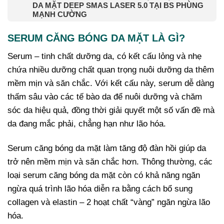
DA MẶT DEEP SMAS LASER 5.0 TẠI BS PHÙNG
MẠNH CƯỜNG
SERUM CĂNG BÓNG DA MẶT LÀ GÌ?
Serum – tinh chất dưỡng da, có kết cấu lỏng và nhẹ
chứa nhiều dưỡng chất quan trọng nuôi dưỡng da thêm
mềm mịn và săn chắc. Với kết cấu này, serum dễ dàng
thấm sâu vào các tế bào da để nuôi dưỡng và chăm
sóc da hiệu quả, đồng thời giải quyết một số vấn đề mà
da đang mắc phải, chẳng hạn như lão hóa.
Serum căng bóng da mặt làm tăng độ đàn hồi giúp da
trở nên mềm mịn và săn chắc hơn. Thông thường, các
loại serum căng bóng da mặt còn có khả năng ngăn
ngừa quá trình lão hóa diễn ra bằng cách bổ sung
collagen và elastin – 2 hoạt chất “vàng” ngăn ngừa lão
hóa.