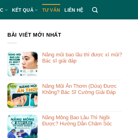
ÁC
KẾT QUẢ
TƯ VẤN
LIÊN HỆ
BÀI VIẾT MỚI NHẤT
Nâng mũi bao lâu thì được xì mũi?
Bác sĩ giải đáp
Nâng Mũi Ăn Thơm (Dứa) Được
Không? Bác Sĩ Cường Giải Đáp
Nâng Mông Bao Lâu Thì Ngồi
Được? Hướng Dẫn Chăm Sóc