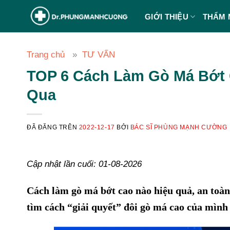
Chuyển
GIỚI THIỆU
THẨM 
đến
nội
dung
Trang chủ
TƯ VẤN
TOP 6 Cách Làm Gò Má Bớt
Qua
ĐÃ ĐĂNG TRÊN
2022-12-17
BỞI
BÁC SĨ PHÙNG MẠNH CƯỜNG
Cập nhật lần cuối: 01-08-2026
Cách làm gò má bớt cao nào hiệu quả, an toàn
tìm cách “giải quyết” đôi gò má cao của mình 