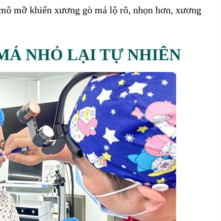
ụt mô mỡ khiến xương gò má lộ rõ, nhọn hơn, xương
Á NHỎ LẠI TỰ NHIÊN