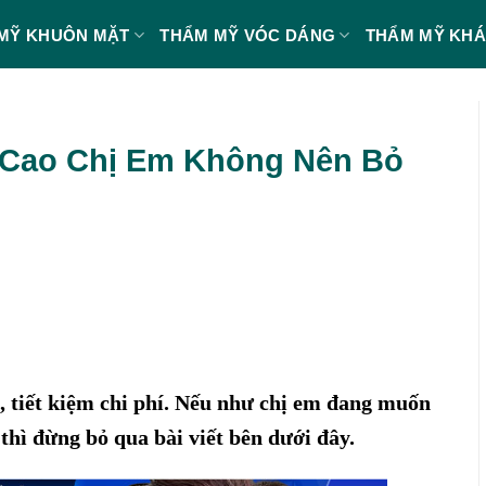
MỸ KHUÔN MẶT
THẨM MỸ VÓC DÁNG
THẨM MỸ KH
 Cao Chị Em Không Nên Bỏ
, tiết kiệm chi phí. Nếu như chị em đang muốn
thì đừng bỏ qua bài viết bên dưới đây.