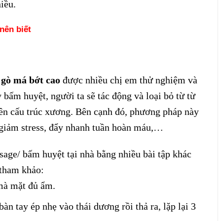
iều.
nên biết
 gò má bớt cao
được nhiều chị em thử nghiệm và
 bấm huyệt, người ta sẽ tác động và loại bỏ từ từ
ên cấu trúc xương. Bên cạnh đó, phương pháp này
, giảm stress, đẩy nhanh tuần hoàn máu,…
age/ bấm huyệt tại nhà bằng nhiều bài tập khác
 tham khảo:
mà mặt đủ ẩm.
n tay ép nhẹ vào thái dương rồi thả ra, lặp lại 3