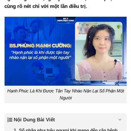
cùng rõ nét chỉ với một lần điều trị.
Hạnh Phúc Là Khi Được Tận Tay Nhào Nặn Lại Số Phận Một
Người
Nội Dung Bài Viết
Số phận như trêu ngươi khi mang đến căn bệnh