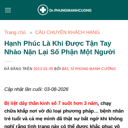
Chuyển
đến
nội
dung
Trang chủ
CÂU CHUYỆN KHÁCH HÀNG
Hạnh Phúc Là Khi Được Tận Tay
Nhào Nặn Lại Số Phận Một Người
ĐÃ ĐĂNG TRÊN
2023-01-05
BỞI
BÁC SĨ PHÙNG MẠNH CƯỜNG
Cập nhật lần cuối: 03-08-2026
Bị liệt dây thần kinh số 7 suốt hơn 3 năm
, chạy
chữa khắp nơi vớ đủ loại phương pháp… bệnh nhân
trẻ tuổi và cả mẹ mình đã thật sự bất ngờ khi không
nghĩ rằng tình trạng này có thể được khắc phục vô