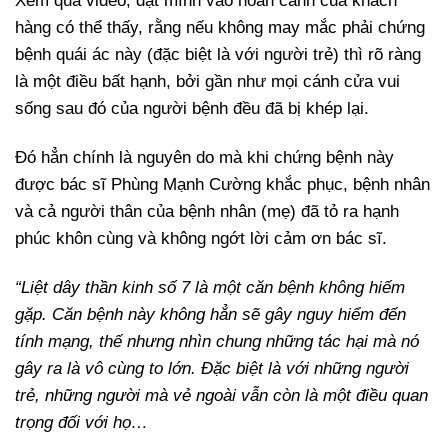
Xem qua video, đặt mình vào hoàn cảnh của khách
hàng có thể thấy, rằng nếu không may mắc phải chứng
bệnh quái ác này (đặc biệt là với người trẻ) thì rõ ràng
là một điều bất hạnh, bởi gần như mọi cánh cửa vui
sống sau đó của người bệnh đều đã bị khép lại.
Đó hẳn chính là nguyên do mà khi chứng bệnh này
được bác sĩ Phùng Mạnh Cường khắc phục, bệnh nhân
và cả người thân của bệnh nhân (mẹ) đã tỏ ra hạnh
phúc khôn cùng và không ngớt lời cảm ơn bác sĩ.
“Liệt dây thần kinh số 7 là một căn bệnh không hiếm
gặp. Căn bệnh này không hẳn sẽ gây nguy hiểm đến
tính mạng, thế nhưng nhìn chung những tác hại mà nó
gây ra là vô cùng to lớn. Đặc biệt là với những người
trẻ, những người mà vẻ ngoài vẫn còn là một điều quan
trọng đối với họ…