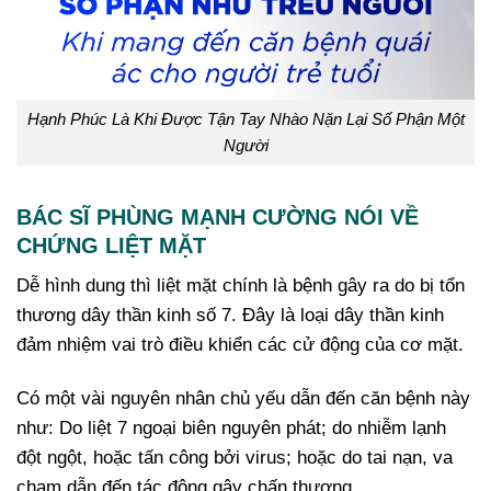
Hạnh Phúc Là Khi Được Tận Tay Nhào Nặn Lại Số Phận Một
Người
BÁC SĨ PHÙNG MẠNH CƯỜNG NÓI VỀ
CHỨNG LIỆT MẶT
Dễ hình dung thì liệt mặt chính là bệnh gây ra do bị tổn
thương dây thần kinh số 7. Đây là loại dây thần kinh
đảm nhiệm vai trò điều khiển các cử động của cơ mặt.
Có một vài nguyên nhân chủ yếu dẫn đến căn bệnh này
như: Do liệt 7 ngoại biên nguyên phát; do nhiễm lạnh
đột ngột, hoặc tấn công bởi virus; hoặc do tai nạn, va
chạm dẫn đến tác động gây chấn thương.