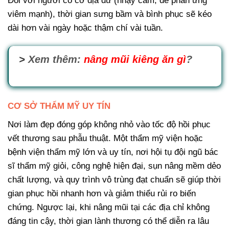
Đối với người có cơ địa dữ (nhạy cảm, dễ phản ứng
viêm mạnh), thời gian sưng bầm và bình phục sẽ kéo
dài hơn vài ngày hoặc thậm chí vài tuần.
>
Xem thêm:
nâng mũi kiêng ăn gì
?
CƠ SỞ THẨM MỸ UY TÍN
Nơi làm đẹp đóng góp không nhỏ vào tốc độ hồi phục
vết thương sau phẫu thuật. Một thẩm mỹ viện hoặc
bệnh viện thẩm mỹ lớn và uy tín, nơi hội tụ đội ngũ bác
sĩ thẩm mỹ giỏi, công nghệ hiện đại, sụn nâng mềm dẻo
chất lượng, và quy trình vô trùng đạt chuẩn sẽ giúp thời
gian phục hồi nhanh hơn và giảm thiểu rủi ro biến
chứng. Ngược lại, khi nâng mũi tại các địa chỉ không
đáng tin cậy, thời gian lành thương có thể diễn ra lâu