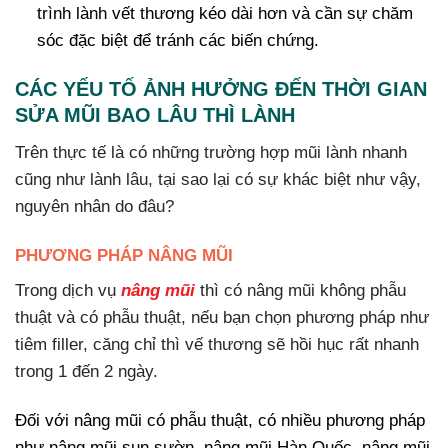
trình lành vết thương kéo dài hơn và cần sự chăm
sóc đặc biệt để tránh các biến chứng.
CÁC YẾU TỐ ẢNH HƯỞNG ĐẾN THỜI GIAN
SỬA MŨI BAO LÂU THÌ LÀNH
Trên thực tế là có những trường hợp mũi lành nhanh
cũng như lành lâu, tại sao lại có sự khác biệt như vậy,
nguyên nhân do đâu?
PHƯƠNG PHÁP NÂNG MŨI
Trong dịch vụ
nâng mũi
thì có nâng mũi không phẫu
thuật và có phẫu thuật, nếu bạn chọn phương pháp như
tiêm filler, căng chỉ thì vế thương sẽ hồi hục rất nhanh
trong 1 đến 2 ngày.
Đối với nâng mũi có phẫu thuật, có nhiều phương pháp
như nâng mũi sụn sườn, nâng mũi Hàn Quốc, nâng mũi