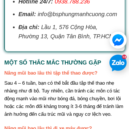
Hotline 24/7:
0938.788.236
Email:
info@bsphungmanhcuong.com
Địa chỉ:
Lầu 1, 576 Cộng Hòa,
Phường 13, Quận Tân Bình, TP.HCM
MỘT SỐ THẮC MẮC THƯỜNG GẶP
Nâng mũi bao lâu thì tập thể thao được?
Sau 4 – 6 tuần, bạn có thể bắt đầu tập thể thao nhẹ
nhàng như đi bộ. Tuy nhiên, cần tránh các môn có tác
động mạnh vào mũi như bóng đá, bóng chuyền, bơi lội
hoặc các môn đối kháng trong ít 3-6 tháng để tránh làm
ảnh hưởng đến cấu trúc mũi và nguy cơ lệch vẹo.
Nâng mũi bao lâu thì đi xe máy được?