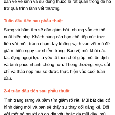
dẫn về vệ sinh và sử dụng thuốc là rất quan trọng để hỗ
trợ quá trình lành vết thương.
Tuần đầu tiên sau phẫu thuật
Sưng và bầm tím sẽ dần giảm bớt, nhưng vẫn có thể
xuất hiện nhẹ. Khách hàng cần hạn chế tiếp xúc trực
tiếp với mũi, tránh chạm tay không sạch vào vết mổ để
giảm thiểu nguy cơ nhiễm trùng. Bảo vệ mũi khỏi các
tác động ngoại lực là yếu tố then chốt giúp mũi ổn định
và bình phục nhanh chóng hơn. Thông thường, việc cắt
chỉ và tháo nẹp mũi sẽ được thực hiện vào cuối tuần
đầu.
2-4 tuần đầu tiên sau phẫu thuật
Tình trạng sưng và bầm tím giảm rõ rệt. Mũi bắt đầu có
hình dáng mới và bạn sẽ thấy sự thay đổi đáng kể. Đối
với một số người có cơ địa yếu hoặc da mũi dày, mũi