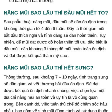
có dấu hiệu bất thường.
NÂNG MŨI BAO LÂU THÌ ĐẦU MŨI HẾT TO?
Sau phẫu thuật nâng mũi, đầu mũi sẽ dần ổn định trong
khoảng thời gian từ 4 đến 6 tuần. Đây là thời gian mũi
bắt đầu thích nghi và hình dáng sẽ dần hoàn thiện. Tuy
nhiên, để mũi đạt được độ hoàn thiện tối ưu, đặc biệt là
đầu mũi, cần khoảng 3 tháng để mũi hoàn toàn ổn định
và đạt được kết quả thẩm mỹ cao .
NÂNG MŨI BAO LÂU THÌ HẾT SƯNG?
Thông thường, sau khoảng 7 – 10 ngày, tình trạng sưng
sẽ dần giảm và vết thương bắt đầu ổn định. Để đạt
được kết quả ổn định nhanh chóng, việc chọn lựa một
địa chỉ nâng mũi an toàn và uy tín là vô cùng quan
trọng. Bên cạnh đó, việc tuân thủ chế độ chăm sóc hậu
phẫu, bao gồm vệ sinh mũi đúng cách và sử dụng thuốc