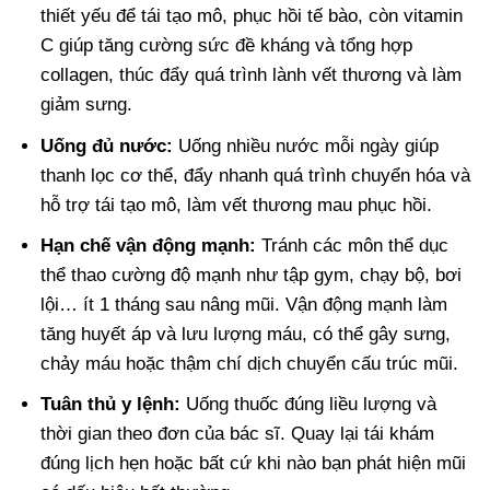
thiết yếu để tái tạo mô, phục hồi tế bào, còn vitamin
C giúp tăng cường sức đề kháng và tổng hợp
collagen, thúc đẩy quá trình lành vết thương và làm
giảm sưng.
Uống đủ nước:
Uống nhiều nước mỗi ngày giúp
thanh lọc cơ thể, đẩy nhanh quá trình chuyển hóa và
hỗ trợ tái tạo mô, làm vết thương mau phục hồi.
Hạn chế vận động mạnh:
Tránh các môn thể dục
thể thao cường độ mạnh như tập gym, chạy bộ, bơi
lội… ít 1 tháng sau nâng mũi. Vận động mạnh làm
tăng huyết áp và lưu lượng máu, có thể gây sưng,
chảy máu hoặc thậm chí dịch chuyển cấu trúc mũi.
Tuân thủ y lệnh:
Uống thuốc đúng liều lượng và
thời gian theo đơn của bác sĩ. Quay lại tái khám
đúng lịch hẹn hoặc bất cứ khi nào bạn phát hiện mũi