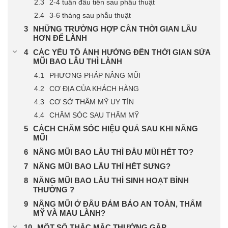
2-4 tuần đầu tiên sau phẫu thuật
3-6 tháng sau phẫu thuật
NHỮNG TRƯỜNG HỢP CẦN THỜI GIAN LÂU
HƠN ĐỂ LÀNH
CÁC YẾU TỐ ẢNH HƯỞNG ĐẾN THỜI GIAN SỬA
MŨI BAO LÂU THÌ LÀNH
PHƯƠNG PHÁP NÂNG MŨI
CƠ ĐỊA CỦA KHÁCH HÀNG
CƠ SỞ THẨM MỸ UY TÍN
CHĂM SÓC SAU THẨM MỸ
CÁCH CHĂM SÓC HIỆU QUẢ SAU KHI NÂNG
MŨI
NÂNG MŨI BAO LÂU THÌ ĐẦU MŨI HẾT TO?
NÂNG MŨI BAO LÂU THÌ HẾT SƯNG?
NÂNG MŨI BAO LÂU THÌ SINH HOẠT BÌNH
THƯỜNG ?
NÂNG MŨI Ở ĐÂU ĐẢM BẢO AN TOÀN, THẨM
MỸ VÀ MAU LÀNH?
MỘT SỐ THẮC MẮC THƯỜNG GẶP