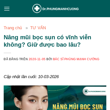
Chuyển
đến
nội
dung
Trang chủ
TƯ VẤN
Nâng mũi bọc sụn có vĩnh viễn
không? Giữ được bao lâu?
ĐÃ ĐĂNG TRÊN
2020-11-05
BỞI
BÁC SĨ PHÙNG MẠNH CƯỜNG
Cập nhật lần cuối: 10-03-2026