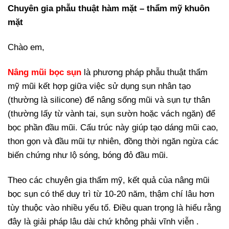
Chuyên gia phẫu thuật hàm mặt – thẩm mỹ khuôn
mặt
Chào em,
Nâng mũi bọc sụn
là phương pháp phẫu thuật thẩm
mỹ mũi kết hợp giữa việc sử dụng sụn nhân tạo
(thường là silicone) để nâng sống mũi và sụn tự thân
(thường lấy từ vành tai, sụn sườn hoặc vách ngăn) để
bọc phần đầu mũi. Cấu trúc này giúp tạo dáng mũi cao,
thon gọn và đầu mũi tự nhiên, đồng thời ngăn ngừa các
biến chứng như lộ sóng, bóng đỏ đầu mũi.
Theo các chuyên gia thẩm mỹ, kết quả của nâng mũi
bọc sụn có thể duy trì từ 10-20 năm, thậm chí lâu hơn
tùy thuộc vào nhiều yếu tố. Điều quan trọng là hiểu rằng
đây là giải pháp lâu dài chứ không phải vĩnh viễn .