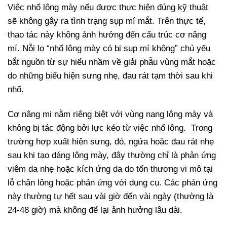
Việc nhổ lông mày nếu được thực hiện đúng kỹ thuật
sẽ không gây ra tình trạng sụp mí mắt. Trên thực tế,
thao tác này không ảnh hưởng đến cấu trúc cơ nâng
mí. Nỗi lo “nhổ lông mày có bị sụp mí không” chủ yếu
bắt nguồn từ sự hiểu nhầm về giải phẫu vùng mắt hoặc
do những biểu hiện sưng nhẹ, đau rát tạm thời sau khi
nhổ.
Cơ nâng mi nằm riêng biệt với vùng nang lông mày và
không bị tác động bởi lực kéo từ việc nhổ lông.
Trong
trường hợp xuất hiện sưng, đỏ, ngứa hoặc đau rát nhẹ
sau khi tạo dáng lông mày, đây thường chỉ là phản ứng
viêm da nhẹ hoặc kích ứng da do tổn thương vi mô tại
lỗ chân lông hoặc phản ứng với dụng cụ. Các phản ứng
này thường tự hết sau vài giờ đến vài ngày (thường là
24-48 giờ) mà không để lại ảnh hưởng lâu dài.