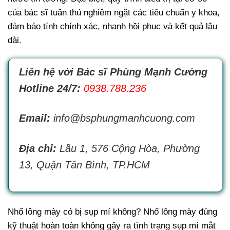
của bác sĩ tuân thủ nghiêm ngặt các tiêu chuẩn y khoa,
đảm bảo tính chính xác, nhanh hồi phục và kết quả lâu
dài.
Liên hệ với Bác sĩ Phùng Mạnh Cường
Hotline 24/7:
0938.788.236
Email:
info@bsphungmanhcuong.com
Địa chỉ:
Lầu 1, 576 Cộng Hòa, Phường
13, Quận Tân Bình, TP.HCM
Nhổ lông mày có bị sụp mí không? Nhổ lông mày đúng
kỹ thuật hoàn toàn không gây ra tình trạng sụp mí mắt