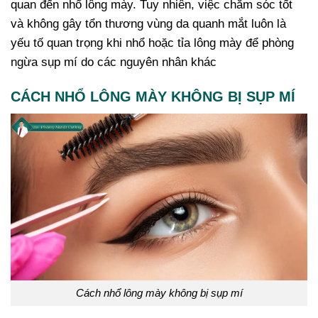
quan đến nhổ lông mày. Tuy nhiên, việc chăm sóc tốt
và không gây tổn thương vùng da quanh mắt luôn là
yếu tố quan trọng khi nhổ hoặc tỉa lông mày để phòng
ngừa sụp mí do các nguyên nhân khác
CÁCH NHỔ LÔNG MÀY KHÔNG BỊ SỤP MÍ
Cách nhổ lông mày không bị sụp mí