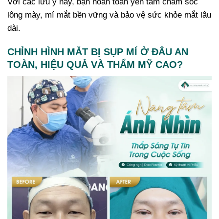
Với các lưu ý này, bạn hoàn toàn yên tâm chăm sóc
lông mày, mí mắt bền vững và bảo vệ sức khỏe mắt lâu
dài.
CHỈNH HÌNH MẮT BỊ SỤP MÍ Ở ĐÂU AN
TOÀN, HIỆU QUẢ VÀ THẨM MỸ CAO?