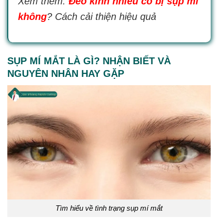
Xem thêm:
Đeo kính nhiều có bị sụp mí
không
? Cách cải thiện hiệu quả
SỤP MÍ MẮT LÀ GÌ? NHẬN BIẾT VÀ
NGUYÊN NHÂN HAY GẶP
Tìm hiểu về tình trạng sụp mí mắt