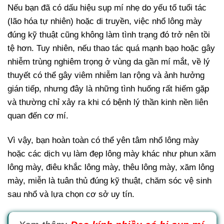
Nếu bạn đã có dấu hiệu sụp mí nhẹ do yếu tố tuổi tác
(lão hóa tự nhiên) hoặc di truyền, việc nhổ lông mày
đúng kỹ thuật cũng không làm tình trạng đó trở nên tồi
tệ hơn. Tuy nhiên, nếu thao tác quá mạnh bạo hoặc gây
nhiễm trùng nghiêm trọng ở vùng da gần mí mắt, về lý
thuyết có thể gây viêm nhiễm lan rộng và ảnh hưởng
gián tiếp, nhưng đây là những tình huống rất hiếm gặp
và thường chỉ xảy ra khi có bệnh lý thần kinh nền liên
quan đến cơ mí.
Vì vậy, bạn hoàn toàn có thể yên tâm nhổ lông mày
hoặc các dịch vụ làm đẹp lông mày khác như phun xăm
lông mày, điêu khắc lông mày, thêu lông mày, xăm lông
mày, miễn là tuân thủ đúng kỹ thuật, chăm sóc vệ sinh
sau nhổ và lựa chọn cơ sở uy tín.