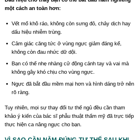
một cách an toàn hơn:
Vết mổ khô ráo, không còn sưng đỏ, chảy dịch hay
dấu hiệu nhiễm trùng.
Cảm giác căng tức ở vùng ngực giảm đáng kể,
không còn đau nhức dữ dội.
Bạn có thể nhẹ nhàng cử động cánh tay và vai mà
không gây khó chịu cho vùng ngực.
Ngực đã bắt đầu mềm mại hơn và hình dáng trở nên
rõ ràng.
Tuy nhiên, mọi sự thay đổi tư thế ngủ đều cần tham
khảo ý kiến của bác sĩ phẫu thuật thẩm mỹ đã trực tiếp
thực hiện ca nâng ngực cho bạn.
VÌ SAO CẦN NẰM ĐÚNG TƯ THẾ SAU KHI