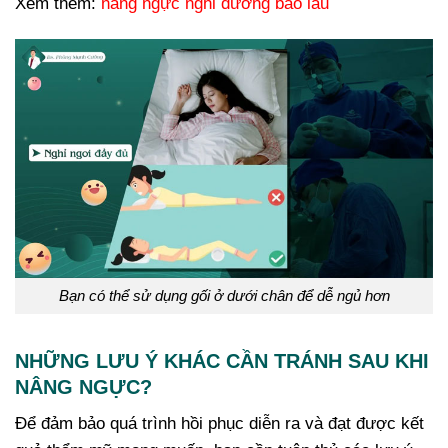
Xem thêm:
nâng ngực nghỉ dưỡng bao lâu
Bạn có thể sử dụng gối ở dưới chân để dễ ngủ hơn
NHỮNG LƯU Ý KHÁC CẦN TRÁNH SAU KHI
NÂNG NGỰC?
Để đảm bảo quá trình hồi phục diễn ra và đạt được kết