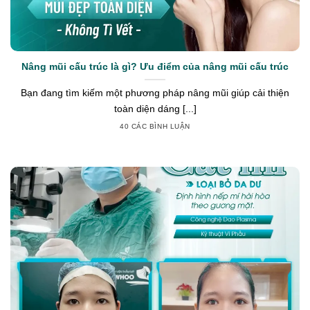
Nâng mũi cấu trúc là gì? Ưu điểm của nâng mũi cấu trúc
Bạn đang tìm kiếm một phương pháp nâng mũi giúp cải thiện
toàn diện dáng [...]
40 CÁC BÌNH LUẬN