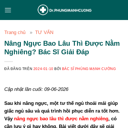
Chuyển
đến
nội
dung
Trang chủ
TƯ VẤN
Nâng Ngực Bao Lâu Thì Được Nằm
Nghiêng? Bác Sĩ Giải Đáp
ĐÃ ĐĂNG TRÊN
2024-01-10
BỞI
BÁC SĨ PHÙNG MẠNH CƯỜNG
Cập nhật lần cuối: 09-06-2026
Sau khi nâng ngực, một tư thế ngủ thoải mái giúp
giấc ngủ sâu và quá trình hồi phục diễn ra tốt hơn.
Vậy
nâng ngực bao lâu thì được nằm nghiêng
, có
cần lưu ý gì hay không. Bài viết dưới đây sẽ giải