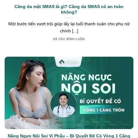
Căng da mặt SMAS là gì? Căng da SMAS có an toàn
không?
Một bước tiến vượt trội giúp lấy lại tuổi thanh xuân cho phụ nữ
chính [...]
68 CÁC BÌNH LUẬN
Nâng Ngực Nội Soi Vi Phẫu – Bí Quyết Để Có Vòng 1 Căng