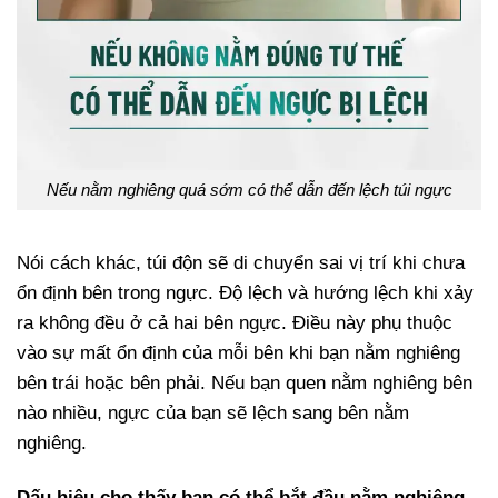
Nếu nằm nghiêng quá sớm có thể dẫn đến lệch túi ngực
Nói cách khác, túi độn sẽ di chuyển sai vị trí khi chưa
ổn định bên trong ngực. Độ lệch và hướng lệch khi xảy
ra không đều ở cả hai bên ngực. Điều này phụ thuộc
vào sự mất ổn định của mỗi bên khi bạn nằm nghiêng
bên trái hoặc bên phải. Nếu bạn quen nằm nghiêng bên
nào nhiều, ngực của bạn sẽ lệch sang bên nằm
nghiêng.
Dấu hiệu cho thấy bạn có thể bắt đầu nằm nghiêng