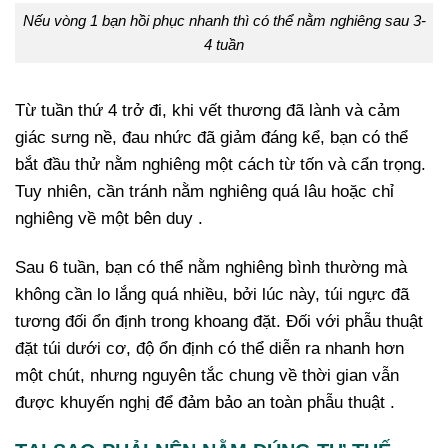
Nếu vòng 1 bạn hồi phục nhanh thì có thể nằm nghiêng sau 3-
4 tuần
Từ tuần thứ 4 trở đi, khi vết thương đã lành và cảm
giác sưng nề, đau nhức đã giảm đáng kể, bạn có thể
bắt đầu thử nằm nghiêng một cách từ tốn và cẩn trọng.
Tuy nhiên, cần tránh nằm nghiêng quá lâu hoặc chỉ
nghiêng về một bên duy .
Sau 6 tuần, bạn có thể nằm nghiêng bình thường mà
không cần lo lắng quá nhiều, bởi lúc này, túi ngực đã
tương đối ổn định trong khoang đặt. Đối với phẫu thuật
đặt túi dưới cơ, độ ổn định có thể diễn ra nhanh hơn
một chút, nhưng nguyên tắc chung về thời gian vẫn
được khuyến nghị để đảm bảo an toàn phẫu thuật .