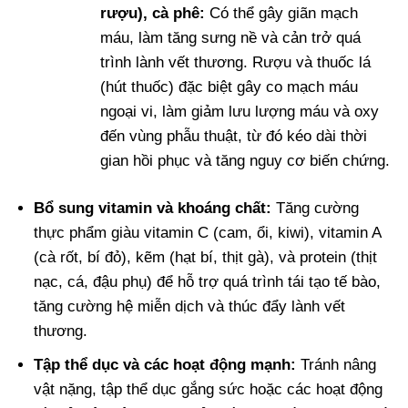
rượu), cà phê:
Có thể gây giãn mạch
máu, làm tăng sưng nề và cản trở quá
trình lành vết thương. Rượu và thuốc lá
(hút thuốc) đặc biệt gây co mạch máu
ngoại vi, làm giảm lưu lượng máu và oxy
đến vùng phẫu thuật, từ đó kéo dài thời
gian hồi phục và tăng nguy cơ biến chứng.
Bổ sung vitamin và khoáng chất:
Tăng cường
thực phẩm giàu vitamin C (cam, ổi, kiwi), vitamin A
(cà rốt, bí đỏ), kẽm (hạt bí, thịt gà), và protein (thịt
nạc, cá, đậu phụ) để hỗ trợ quá trình tái tạo tế bào,
tăng cường hệ miễn dịch và thúc đẩy lành vết
thương.
Tập thể dục và các hoạt động mạnh:
Tránh nâng
vật nặng, tập thể dục gắng sức hoặc các hoạt động