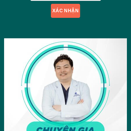
XÁC NHẬN