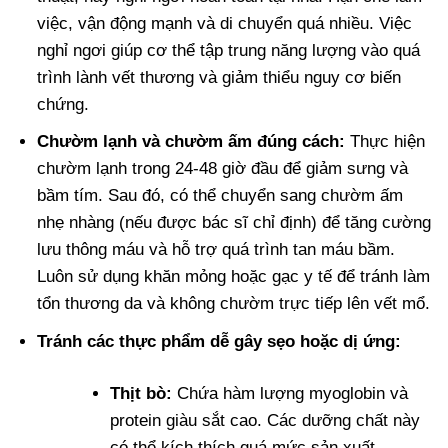
việc, vận động mạnh và di chuyển quá nhiều. Việc
nghỉ ngơi giúp cơ thể tập trung năng lượng vào quá
trình lành vết thương và giảm thiểu nguy cơ biến
chứng.
Chườm lạnh và chườm ấm đúng cách:
Thực hiện
chườm lạnh trong 24-48 giờ đầu để giảm sưng và
bầm tím. Sau đó, có thể chuyển sang chườm ấm
nhẹ nhàng (nếu được bác sĩ chỉ định) để tăng cường
lưu thông máu và hỗ trợ quá trình tan máu bầm.
Luôn sử dụng khăn mỏng hoặc gạc y tế để tránh làm
tổn thương da và không chườm trực tiếp lên vết mổ.
Tránh các thực phẩm dễ gây sẹo hoặc dị ứng:
Thịt bò:
Chứa hàm lượng myoglobin và
protein giàu sắt cao. Các dưỡng chất này
có thể kích thích quá mức sản xuất