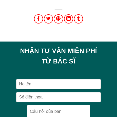
NHẬN TƯ VẤN MIỄN PHÍ
TỪ BÁC SĨ