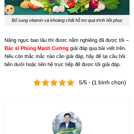
Bổ sung vitamin và khoáng chất hỗ trợ quá trình hồi phục
Nâng ngực bao lâu thì được nằm nghiêng đã được tôi –
Bác sĩ Phùng Mạnh Cường
giải đáp qua bài viết trên.
Nếu còn thắc mắc nào cần giải đáp, hãy để lại câu hỏi
bên dưới hoặc liên hệ trực tiếp để được tôi giải đáp.
5/5 - (1 bình chọn)