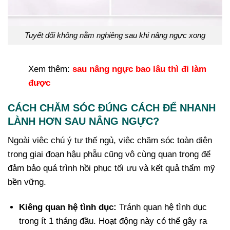
Tuyết đối không nằm nghiêng sau khi nâng ngực xong
Xem thêm:
sau nâng ngực bao lâu thì đi làm
được
CÁCH CHĂM SÓC ĐÚNG CÁCH ĐỂ NHANH
LÀNH HƠN SAU NÂNG NGỰC?
Ngoài việc chú ý tư thế ngủ, việc chăm sóc toàn diện
trong giai đoạn hậu phẫu cũng vô cùng quan trọng để
đảm bảo quá trình hồi phục tối ưu và kết quả thẩm mỹ
bền vững.
Kiêng quan hệ tình dục:
Tránh quan hệ tình dục
trong ít 1 tháng đầu. Hoạt động này có thể gây ra